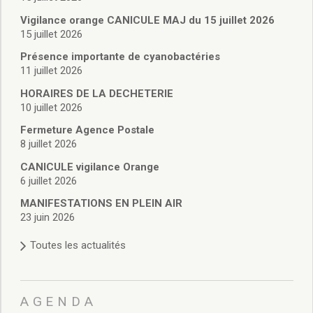
Vie associative
Police Municipale/règlementation
Vigilance orange CANICULE MAJ du 15 juillet 2026
15 juillet 2026
Cimetière/réglementation funéraire
Services en ligne
Présence importante de cyanobactéries
Licences boissons
11 juillet 2026
Inscriptions sur les listes électorales
HORAIRES DE LA DECHETERIE
Cadastre
10 juillet 2026
Plan Local d’Urbanisme intercommunal
Fermeture Agence Postale
Actes d’état civil
8 juillet 2026
Budgets
CANICULE vigilance Orange
Budget de Fonctionnement
6 juillet 2026
Budget d’Investissement
Conseils municipaux
MANIFESTATIONS EN PLEIN AIR
23 juin 2026
Règlement du conseil municipal
Déliberations 2026
Toutes les actualités
Délibérations 2025
Délibérations 2024
Délibérations 2023
AGENDA
Délibérations 2022