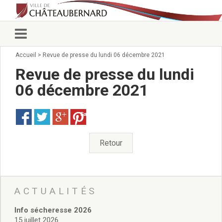
Accueil
>
Revue de presse du lundi 06 décembre 2021
Vie municipale
Élus
Revue de presse du lundi
Conseillers municipaux
06 décembre 2021
Commissions 2026
Prendre rendez-vous
Save
Arrêtés du Maire
Services municipaux
Organigramme
Retour
Pour venir nous voir
État civil/élections/formalités
administratives
Services Techniques
ACTUALITÉS
C.C.A.S.
Info sécheresse 2026
Affaires Scolaires
15 juillet 2026