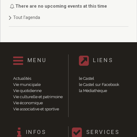
Délibérations 2021
There are no upcoming events at this time
Délibérations 2020
Tout l'agenda
Délibérations 2019
Délibérations 2018
Délibérations 2017
Délibérations 2016
Délibérations 2015
Délibérations 2014
MENU
LIENS
Délibérations 2013
Délibérations 2012
Délibérations 2011
Actualités
le Castel
Délibérations 2010
Vie municipale
le Castel sur Facebook
Vie quotidienne
la Médiathèque
Délibérations 2009
Vie culturelle et patrimoine
Délibérations 2008
Vie économique
Agenda réunions publiques
Vie associative et sportive
Marchés publics
Toutes les actualités
Vie quotidienne
INFOS
SERVICES