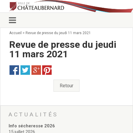
Accueil
>
Revue de presse du jeudi 11 mars 2021
Vie municipale
Élus
Revue de presse du jeudi
Conseillers municipaux
11 mars 2021
Commissions 2026
Prendre rendez-vous
Save
Arrêtés du Maire
Services municipaux
Organigramme
Retour
Pour venir nous voir
État civil/élections/formalités
administratives
Services Techniques
ACTUALITÉS
C.C.A.S.
Info sécheresse 2026
Affaires Scolaires
15 juillet 2026