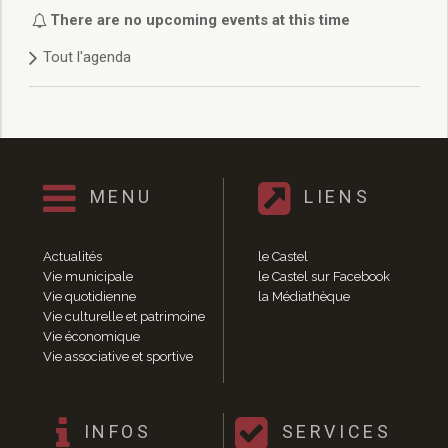
Délibérations 2021
There are no upcoming events at this time
Délibérations 2020
Tout l'agenda
Délibérations 2019
Délibérations 2018
Délibérations 2017
Délibérations 2016
Délibérations 2015
Délibérations 2014
MENU
LIENS
Délibérations 2013
Délibérations 2012
Délibérations 2011
Actualités
le Castel
Délibérations 2010
Vie municipale
le Castel sur Facebook
Vie quotidienne
la Médiathèque
Délibérations 2009
Vie culturelle et patrimoine
Délibérations 2008
Vie économique
Agenda réunions publiques
Vie associative et sportive
Marchés publics
Toutes les actualités
Vie quotidienne
INFOS
SERVICES