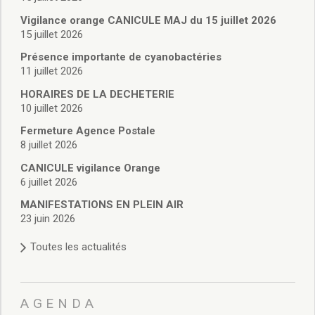
Vie associative
Police Municipale/règlementation
Vigilance orange CANICULE MAJ du 15 juillet 2026
15 juillet 2026
Cimetière/réglementation funéraire
Services en ligne
Présence importante de cyanobactéries
Licences boissons
11 juillet 2026
Inscriptions sur les listes électorales
HORAIRES DE LA DECHETERIE
Cadastre
10 juillet 2026
Plan Local d’Urbanisme intercommunal
Fermeture Agence Postale
Actes d’état civil
8 juillet 2026
Budgets
CANICULE vigilance Orange
Budget de Fonctionnement
6 juillet 2026
Budget d’Investissement
Conseils municipaux
MANIFESTATIONS EN PLEIN AIR
23 juin 2026
Règlement du conseil municipal
Déliberations 2026
Toutes les actualités
Délibérations 2025
Délibérations 2024
Délibérations 2023
AGENDA
Délibérations 2022