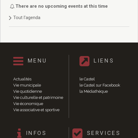
Délibérations 2021
There are no upcoming events at this time
Délibérations 2020
Tout l'agenda
Délibérations 2019
Délibérations 2018
Délibérations 2017
Délibérations 2016
Délibérations 2015
Délibérations 2014
MENU
LIENS
Délibérations 2013
Délibérations 2012
Délibérations 2011
Actualités
le Castel
Délibérations 2010
Vie municipale
le Castel sur Facebook
Vie quotidienne
la Médiathèque
Délibérations 2009
Vie culturelle et patrimoine
Délibérations 2008
Vie économique
Agenda réunions publiques
Vie associative et sportive
Marchés publics
Toutes les actualités
Vie quotidienne
INFOS
SERVICES