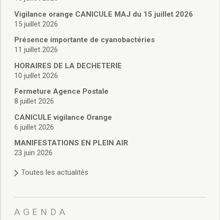
Vie associative
Police Municipale/règlementation
Vigilance orange CANICULE MAJ du 15 juillet 2026
15 juillet 2026
Cimetière/réglementation funéraire
Services en ligne
Présence importante de cyanobactéries
Licences boissons
11 juillet 2026
Inscriptions sur les listes électorales
HORAIRES DE LA DECHETERIE
Cadastre
10 juillet 2026
Plan Local d’Urbanisme intercommunal
Fermeture Agence Postale
Actes d’état civil
8 juillet 2026
Budgets
CANICULE vigilance Orange
Budget de Fonctionnement
6 juillet 2026
Budget d’Investissement
Conseils municipaux
MANIFESTATIONS EN PLEIN AIR
23 juin 2026
Règlement du conseil municipal
Déliberations 2026
Toutes les actualités
Délibérations 2025
Délibérations 2024
Délibérations 2023
AGENDA
Délibérations 2022