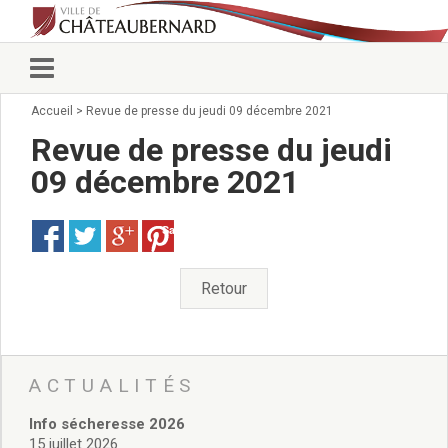
Accueil
>
Revue de presse du jeudi 09 décembre 2021
Vie municipale
Élus
Revue de presse du jeudi
Conseillers municipaux
09 décembre 2021
Commissions 2026
Prendre rendez-vous
Save
Arrêtés du Maire
Services municipaux
Organigramme
Retour
Pour venir nous voir
État civil/élections/formalités
administratives
Services Techniques
ACTUALITÉS
C.C.A.S.
Info sécheresse 2026
Affaires Scolaires
15 juillet 2026