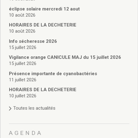
Vie associative
Police Municipale/règlementation
éclipse solaire mercredi 12 aout
10 août 2026
Cimetière/réglementation funéraire
Services en ligne
HORAIRES DE LA DECHETERIE
Licences boissons
10 août 2026
Inscriptions sur les listes électorales
Info sécheresse 2026
Cadastre
15 juillet 2026
Plan Local d’Urbanisme intercommunal
Vigilance orange CANICULE MAJ du 15 juillet 2026
Actes d’état civil
15 juillet 2026
Budgets
Présence importante de cyanobactéries
Budget de Fonctionnement
11 juillet 2026
Budget d’Investissement
Conseils municipaux
HORAIRES DE LA DECHETERIE
10 juillet 2026
Règlement du conseil municipal
Déliberations 2026
Toutes les actualités
Délibérations 2025
Délibérations 2024
Délibérations 2023
AGENDA
Délibérations 2022