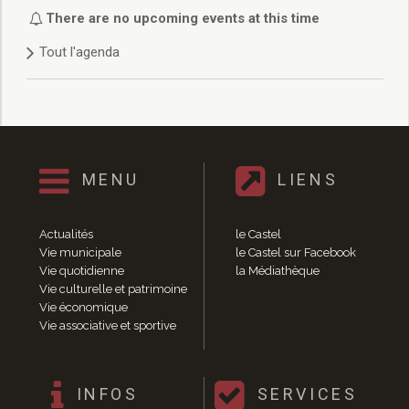
Délibérations 2021
There are no upcoming events at this time
Délibérations 2020
Tout l'agenda
Délibérations 2019
Délibérations 2018
Délibérations 2017
Délibérations 2016
Délibérations 2015
Délibérations 2014
MENU
LIENS
Délibérations 2013
Délibérations 2012
Délibérations 2011
Actualités
le Castel
Délibérations 2010
Vie municipale
le Castel sur Facebook
Vie quotidienne
la Médiathèque
Délibérations 2009
Vie culturelle et patrimoine
Délibérations 2008
Vie économique
Agenda réunions publiques
Vie associative et sportive
Marchés publics
Toutes les actualités
Vie quotidienne
INFOS
SERVICES