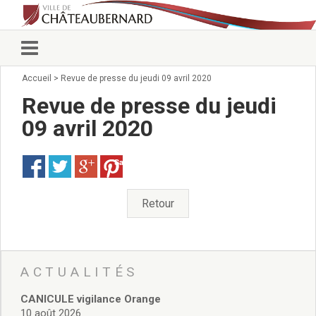
Accueil
>
Revue de presse du jeudi 09 avril 2020
Vie municipale
Élus
Revue de presse du jeudi
Conseillers municipaux
09 avril 2020
Commissions 2026
Prendre rendez-vous
Save
Arrêtés du Maire
Services municipaux
Organigramme
Retour
Pour venir nous voir
État civil/élections/formalités
administratives
Services Techniques
ACTUALITÉS
C.C.A.S.
CANICULE vigilance Orange
Affaires Scolaires
10 août 2026