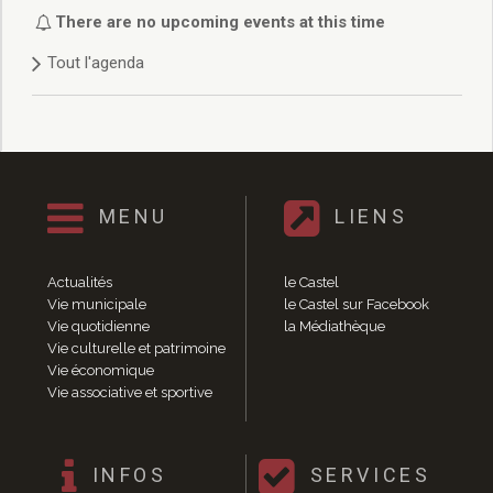
Délibérations 2021
There are no upcoming events at this time
Délibérations 2020
Tout l'agenda
Délibérations 2019
Délibérations 2018
Délibérations 2017
Délibérations 2016
Délibérations 2015
Délibérations 2014
MENU
LIENS
Délibérations 2013
Délibérations 2012
Délibérations 2011
Actualités
le Castel
Délibérations 2010
Vie municipale
le Castel sur Facebook
Vie quotidienne
la Médiathèque
Délibérations 2009
Vie culturelle et patrimoine
Délibérations 2008
Vie économique
Agenda réunions publiques
Vie associative et sportive
Marchés publics
Toutes les actualités
Vie quotidienne
INFOS
SERVICES