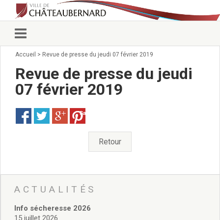
Accueil
>
Revue de presse du jeudi 07 février 2019
Vie municipale
Élus
Revue de presse du jeudi
Conseillers municipaux
07 février 2019
Commissions 2026
Prendre rendez-vous
Save
Arrêtés du Maire
Services municipaux
Organigramme
Retour
Pour venir nous voir
État civil/élections/formalités
administratives
Services Techniques
ACTUALITÉS
C.C.A.S.
Info sécheresse 2026
Affaires Scolaires
15 juillet 2026