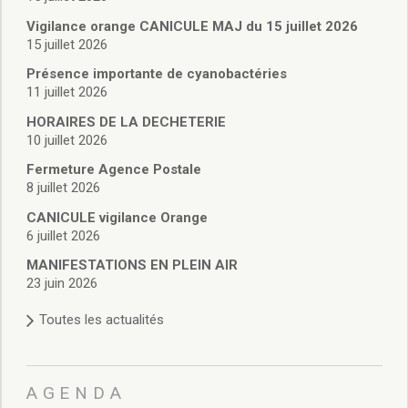
Vie associative
Police Municipale/règlementation
Vigilance orange CANICULE MAJ du 15 juillet 2026
15 juillet 2026
Cimetière/réglementation funéraire
Services en ligne
Présence importante de cyanobactéries
Licences boissons
11 juillet 2026
Inscriptions sur les listes électorales
HORAIRES DE LA DECHETERIE
Cadastre
10 juillet 2026
Plan Local d’Urbanisme intercommunal
Fermeture Agence Postale
Actes d’état civil
8 juillet 2026
Budgets
CANICULE vigilance Orange
Budget de Fonctionnement
6 juillet 2026
Budget d’Investissement
Conseils municipaux
MANIFESTATIONS EN PLEIN AIR
23 juin 2026
Règlement du conseil municipal
Déliberations 2026
Toutes les actualités
Délibérations 2025
Délibérations 2024
Délibérations 2023
AGENDA
Délibérations 2022