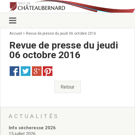
Accueil
>
Revue de presse du jeudi 06 octobre 2016
Vie municipale
Élus
Revue de presse du jeudi
Conseillers municipaux
06 octobre 2016
Commissions 2026
Prendre rendez-vous
Save
Arrêtés du Maire
Services municipaux
Organigramme
Retour
Pour venir nous voir
État civil/élections/formalités
administratives
Services Techniques
ACTUALITÉS
C.C.A.S.
Info sécheresse 2026
Affaires Scolaires
15 juillet 2026