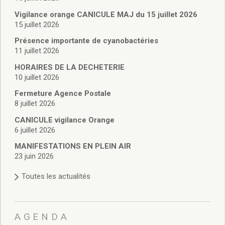
Vie associative
Police Municipale/règlementation
Vigilance orange CANICULE MAJ du 15 juillet 2026
15 juillet 2026
Cimetière/réglementation funéraire
Services en ligne
Présence importante de cyanobactéries
Licences boissons
11 juillet 2026
Inscriptions sur les listes électorales
HORAIRES DE LA DECHETERIE
Cadastre
10 juillet 2026
Plan Local d’Urbanisme intercommunal
Fermeture Agence Postale
Actes d’état civil
8 juillet 2026
Budgets
CANICULE vigilance Orange
Budget de Fonctionnement
6 juillet 2026
Budget d’Investissement
Conseils municipaux
MANIFESTATIONS EN PLEIN AIR
23 juin 2026
Règlement du conseil municipal
Déliberations 2026
Toutes les actualités
Délibérations 2025
Délibérations 2024
Délibérations 2023
AGENDA
Délibérations 2022