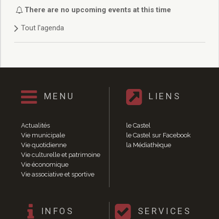
Délibérations 2021
There are no upcoming events at this time
Délibérations 2020
Tout l'agenda
Délibérations 2019
Délibérations 2018
Délibérations 2017
Délibérations 2016
Délibérations 2015
Délibérations 2014
MENU
LIENS
Délibérations 2013
Délibérations 2012
Délibérations 2011
Actualités
le Castel
Délibérations 2010
Vie municipale
le Castel sur Facebook
Vie quotidienne
la Médiathèque
Délibérations 2009
Vie culturelle et patrimoine
Délibérations 2008
Vie économique
Agenda réunions publiques
Vie associative et sportive
Marchés publics
Toutes les actualités
Vie quotidienne
INFOS
SERVICES