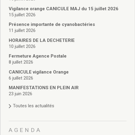
Vie associative
Police Municipale/règlementation
Vigilance orange CANICULE MAJ du 15 juillet 2026
15 juillet 2026
Cimetière/réglementation funéraire
Services en ligne
Présence importante de cyanobactéries
Licences boissons
11 juillet 2026
Inscriptions sur les listes électorales
HORAIRES DE LA DECHETERIE
Cadastre
10 juillet 2026
Plan Local d’Urbanisme intercommunal
Fermeture Agence Postale
Actes d’état civil
8 juillet 2026
Budgets
CANICULE vigilance Orange
Budget de Fonctionnement
6 juillet 2026
Budget d’Investissement
Conseils municipaux
MANIFESTATIONS EN PLEIN AIR
23 juin 2026
Règlement du conseil municipal
Déliberations 2026
Toutes les actualités
Délibérations 2025
Délibérations 2024
Délibérations 2023
AGENDA
Délibérations 2022