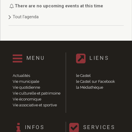
Délibérations 2021
There are no upcoming events at this time
Délibérations 2020
Tout l'agenda
Délibérations 2019
Délibérations 2018
Délibérations 2017
Délibérations 2016
Délibérations 2015
Délibérations 2014
MENU
LIENS
Délibérations 2013
Délibérations 2012
Délibérations 2011
Actualités
le Castel
Délibérations 2010
Vie municipale
le Castel sur Facebook
Vie quotidienne
la Médiathèque
Délibérations 2009
Vie culturelle et patrimoine
Délibérations 2008
Vie économique
Agenda réunions publiques
Vie associative et sportive
Marchés publics
Toutes les actualités
Vie quotidienne
INFOS
SERVICES