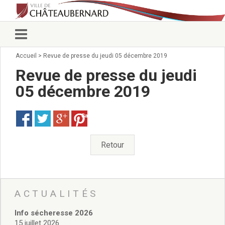
Accueil
>
Revue de presse du jeudi 05 décembre 2019
Vie municipale
Élus
Revue de presse du jeudi
Conseillers municipaux
05 décembre 2019
Commissions 2026
Prendre rendez-vous
Save
Arrêtés du Maire
Services municipaux
Organigramme
Retour
Pour venir nous voir
État civil/élections/formalités
administratives
Services Techniques
ACTUALITÉS
C.C.A.S.
Info sécheresse 2026
Affaires Scolaires
15 juillet 2026