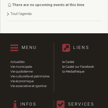
Délibérations 2021
There are no upcoming events at this time
Délibérations 2020
Tout l'agenda
Délibérations 2019
Délibérations 2018
Délibérations 2017
Délibérations 2016
Délibérations 2015
Délibérations 2014
MENU
LIENS
Délibérations 2013
Délibérations 2012
Délibérations 2011
Actualités
le Castel
Délibérations 2010
Vie municipale
le Castel sur Facebook
Vie quotidienne
la Médiathèque
Délibérations 2009
Vie culturelle et patrimoine
Délibérations 2008
Vie économique
Agenda réunions publiques
Vie associative et sportive
Marchés publics
Toutes les actualités
Vie quotidienne
INFOS
SERVICES