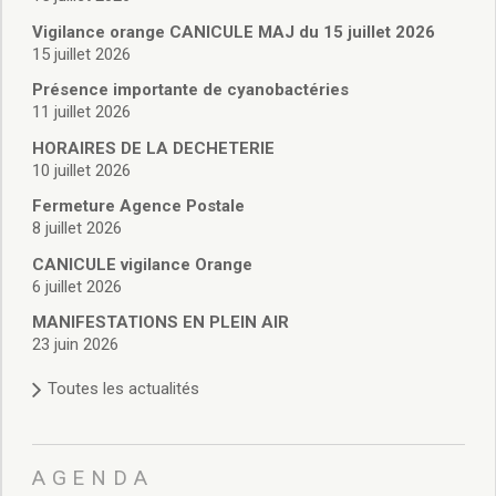
Vie associative
Police Municipale/règlementation
Vigilance orange CANICULE MAJ du 15 juillet 2026
15 juillet 2026
Cimetière/réglementation funéraire
Services en ligne
Présence importante de cyanobactéries
Licences boissons
11 juillet 2026
Inscriptions sur les listes électorales
HORAIRES DE LA DECHETERIE
Cadastre
10 juillet 2026
Plan Local d’Urbanisme intercommunal
Fermeture Agence Postale
Actes d’état civil
8 juillet 2026
Budgets
CANICULE vigilance Orange
Budget de Fonctionnement
6 juillet 2026
Budget d’Investissement
Conseils municipaux
MANIFESTATIONS EN PLEIN AIR
23 juin 2026
Règlement du conseil municipal
Déliberations 2026
Toutes les actualités
Délibérations 2025
Délibérations 2024
Délibérations 2023
AGENDA
Délibérations 2022