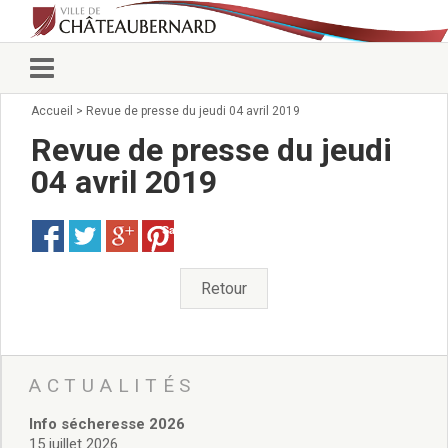
Accueil
>
Revue de presse du jeudi 04 avril 2019
Vie municipale
Élus
Revue de presse du jeudi
Conseillers municipaux
04 avril 2019
Commissions 2026
Prendre rendez-vous
Save
Arrêtés du Maire
Services municipaux
Organigramme
Retour
Pour venir nous voir
État civil/élections/formalités
administratives
Services Techniques
ACTUALITÉS
C.C.A.S.
Info sécheresse 2026
Affaires Scolaires
15 juillet 2026