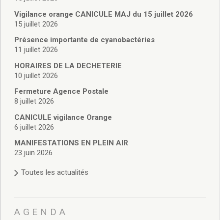
Vie associative
Police Municipale/règlementation
Vigilance orange CANICULE MAJ du 15 juillet 2026
15 juillet 2026
Cimetière/réglementation funéraire
Services en ligne
Présence importante de cyanobactéries
Licences boissons
11 juillet 2026
Inscriptions sur les listes électorales
HORAIRES DE LA DECHETERIE
Cadastre
10 juillet 2026
Plan Local d’Urbanisme intercommunal
Fermeture Agence Postale
Actes d’état civil
8 juillet 2026
Budgets
CANICULE vigilance Orange
Budget de Fonctionnement
6 juillet 2026
Budget d’Investissement
Conseils municipaux
MANIFESTATIONS EN PLEIN AIR
23 juin 2026
Règlement du conseil municipal
Déliberations 2026
Toutes les actualités
Délibérations 2025
Délibérations 2024
Délibérations 2023
AGENDA
Délibérations 2022