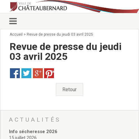
Accueil
>
Revue de presse du jeudi 03 avril 2025
Vie municipale
Élus
Revue de presse du jeudi
Conseillers municipaux
03 avril 2025
Commissions 2026
Prendre rendez-vous
Save
Arrêtés du Maire
Services municipaux
Organigramme
Retour
Pour venir nous voir
État civil/élections/formalités
administratives
Services Techniques
ACTUALITÉS
C.C.A.S.
Info sécheresse 2026
Affaires Scolaires
15 juillet 2026