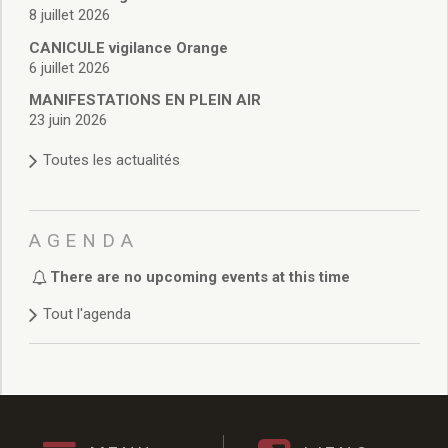
Sites culturels
8 juillet 2026
la Médiathèque
CANICULE vigilance Orange
le Castel
6 juillet 2026
Conservatoire
MANIFESTATIONS EN PLEIN AIR
les Salles d’exposition
23 juin 2026
Expositions 2020
Expositions 2019
Toutes les actualités
Expositions 2018
Expositions 2017
Expositions 2016
AGENDA
Expositions 2015
Expositions 2014
There are no upcoming events at this time
Expositions 2013
Tout l'agenda
Expositions 2012
Expositions 2011
Expositions 2010
Événements culturels
Rendez-vous photographes
Rendez-vous inventifs