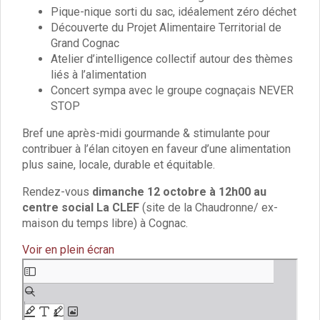
Vie associative
Pique-nique sorti du sac, idéalement zéro déchet
Police Municipale/règlementation
Découverte du Projet Alimentaire Territorial de
Cimetière/réglementation funéraire
Grand Cognac
Services en ligne
Atelier d’intelligence collectif autour des thèmes
Licences boissons
liés à l’alimentation
Inscriptions sur les listes électorales
Concert sympa avec le groupe cognaçais NEVER
Cadastre
STOP
Plan Local d’Urbanisme intercommunal
Bref une après-midi gourmande & stimulante pour
Actes d’état civil
contribuer à l’élan citoyen en faveur d’une alimentation
Budgets
plus saine, locale, durable et équitable.
Budget de Fonctionnement
Budget d’Investissement
Rendez-vous
dimanche 12 octobre à 12h00 au
Conseils municipaux
centre social La CLEF
(site de la Chaudronne/ ex-
maison du temps libre) à Cognac.
Règlement du conseil municipal
Déliberations 2026
Voir en plein écran
Délibérations 2025
Délibérations 2024
Aller
au
Délibérations 2023
contenu
Délibérations 2022