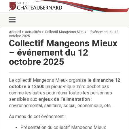
Accueil
>
Actualités
>
Collectif Mangeons Mieux – événement du 12
Vie municipale
octobre 2025
Élus
Collectif Mangeons Mieux
Conseillers municipaux
– événement du 12
Commissions 2026
octobre 2025
Prendre rendez-vous
Arrêtés du Maire
Services municipaux
Le collectif Mangeons Mieux organise
le dimanche 12
Organigramme
octobre à 12h00
un pique-nique zéro déchet pas
Pour venir nous voir
comme les autres pour réunir toutes les personnes
État civil/élections/formalités
sensibles aux
enjeux de l’alimentation
:
administratives
environnemental, sanitaire, social, économique, etc…
Services Techniques
C.C.A.S.
Au menu de cet événement :
Affaires Scolaires
Présentation du collectif Mangeons Mieux