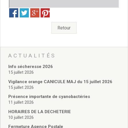
Santé
Poste
Save
Eau
Assainissement
Retour
Gaz
Électricité
Initiation informatique
Environnement et cadre de vie
ACTUALITÉS
Affichage libre
Gestion des déchets
Info sécheresse 2026
Déchetterie
15 juillet 2026
Collectes
Vigilance orange CANICULE MAJ du 15 juillet 2026
Points « apport volontaire »
15 juillet 2026
Compostage
Présence importante de cyanobactéries
Canipoches
11 juillet 2026
Nuisibles
HORAIRES DE LA DECHETERIE
Rapports annuels des services
10 juillet 2026
Vie culturelle et patrimoine
Fermeture Agence Postale