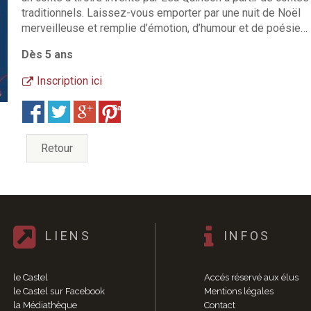
traditionnels. Laissez-vous emporter par une nuit de Noël
merveilleuse et remplie d’émotion, d’humour et de poésie…
Dès 5 ans
Inscription ici
Save
Retour
LIENS
INFOS
le Castel
Accés réservé aux élus
le Castel sur Facebook
Mentions légales
la Médiathèque
Contact