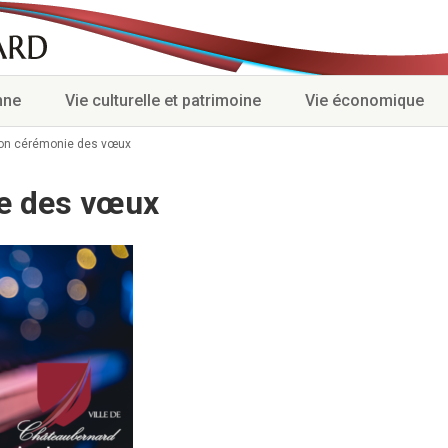
nne
Vie culturelle et patrimoine
Vie économique
tion cérémonie des vœux
ie des vœux