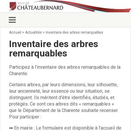
Accueil
>
Actualités
>
Inventaire des arbres remarquables
Vie municipale
Élus
Inventaire des arbres
Conseillers municipaux
remarquables
Commissions 2026
Prendre rendez-vous
Participez à l’inventaire des arbres remarquables de la
Arrêtés du Maire
Charente.
Services municipaux
Organigramme
Certains arbres, par leurs dimensions, leur silhouette,
Pour venir nous voir
leur ancienneté, leur essence ou leur situation, se
État civil/élections/formalités
distinguent. Ils méritent d’être identifiés, étudiés, et
administratives
protégés. Ce sont ces arbres dits « remarquables »
que le Département de la Charente souhaite recenser.
Services Techniques
Pour participer :
C.C.A.S.
Affaires Scolaires
➡ En mairie : Le formulaire est disponible à l’accueil de