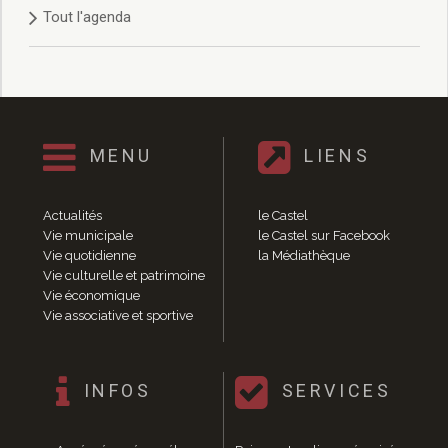
Santé
Tout l'agenda
Poste
Eau
Assainissement
Gaz
Électricité
MENU
LIENS
Initiation informatique
Environnement et cadre de vie
Affichage libre
Actualités
le Castel
Gestion des déchets
Vie municipale
le Castel sur Facebook
Déchetterie
Vie quotidienne
la Médiathèque
Collectes
Vie culturelle et patrimoine
Vie économique
Points « apport volontaire »
Vie associative et sportive
Compostage
Canipoches
Nuisibles
INFOS
SERVICES
Rapports annuels des services
Vie culturelle et patrimoine