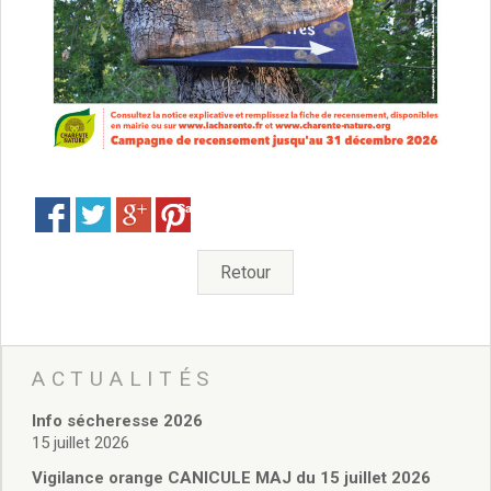
Délibérations 2021
Délibérations 2020
Délibérations 2019
Délibérations 2018
Délibérations 2017
Délibérations 2016
Délibérations 2015
Délibérations 2014
Save
Délibérations 2013
Délibérations 2012
Retour
Délibérations 2011
Délibérations 2010
Délibérations 2009
Délibérations 2008
ACTUALITÉS
Agenda réunions publiques
Marchés publics
Info sécheresse 2026
Toutes les actualités
15 juillet 2026
Vie quotidienne
Vigilance orange CANICULE MAJ du 15 juillet 2026