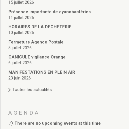
Enfance et jeunesse
15 juillet 2026
Crèche
Présence importante de cyanobactéries
Relais Assistantes Maternelles
11 juillet 2026
Écoles
HORAIRES DE LA DECHETERIE
Garderies
10 juillet 2026
Restauration scolaire
Fermeture Agence Postale
Centres de loisirs
8 juillet 2026
Solidarité
Services à domicile
CANICULE vigilance Orange
6 juillet 2026
Jardins familiaux
La Récré du Jeudi
MANIFESTATIONS EN PLEIN AIR
Résidence sénior
23 juin 2026
Règlementation accessibilité
Toutes les actualités
La M.D.P.H.
Aménagements en accessibilité
Associations d’aide aux handicapés
Vie pratique
AGENDA
Sécurité publique
There are no upcoming events at this time
Marchés