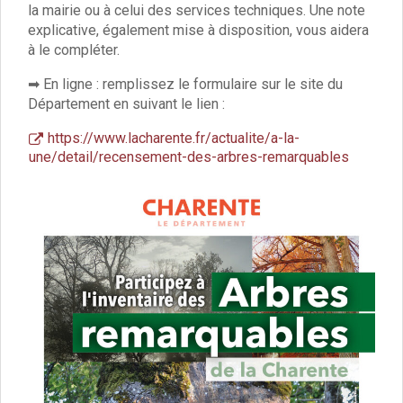
Vie associative
la mairie ou à celui des services techniques. Une note
Police Municipale/règlementation
explicative, également mise à disposition, vous aidera
Cimetière/réglementation funéraire
à le compléter.
Services en ligne
➡ En ligne : remplissez le formulaire sur le site du
Licences boissons
Département en suivant le lien :
Inscriptions sur les listes électorales
Cadastre
https://www.lacharente.fr/actualite/a-la-
Plan Local d’Urbanisme intercommunal
une/detail/recensement-des-arbres-remarquables
Actes d’état civil
Budgets
Budget de Fonctionnement
Budget d’Investissement
Conseils municipaux
Règlement du conseil municipal
Déliberations 2026
Délibérations 2025
Délibérations 2024
Délibérations 2023
Délibérations 2022