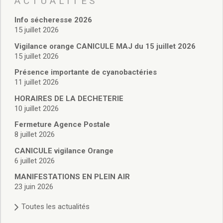
ACTUALITÉS
Vie associative
Police Municipale/règlementation
Info sécheresse 2026
Cimetière/réglementation funéraire
15 juillet 2026
Services en ligne
Vigilance orange CANICULE MAJ du 15 juillet 2026
Licences boissons
15 juillet 2026
Inscriptions sur les listes électorales
Présence importante de cyanobactéries
Cadastre
11 juillet 2026
Plan Local d’Urbanisme intercommunal
Actes d’état civil
HORAIRES DE LA DECHETERIE
Budgets
10 juillet 2026
Budget de Fonctionnement
Fermeture Agence Postale
Budget d’Investissement
8 juillet 2026
Conseils municipaux
CANICULE vigilance Orange
Règlement du conseil municipal
6 juillet 2026
Déliberations 2026
MANIFESTATIONS EN PLEIN AIR
Délibérations 2025
23 juin 2026
Délibérations 2024
Délibérations 2023
Toutes les actualités
Délibérations 2022