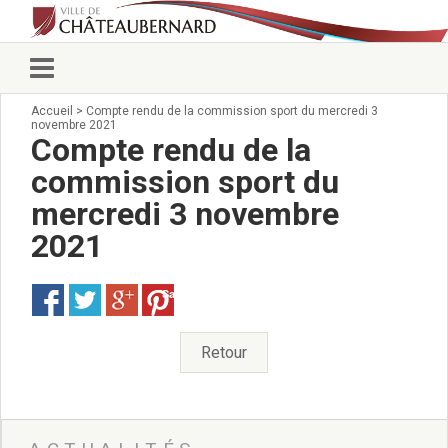
Accueil
>
Compte rendu de la commission sport du mercredi 3
Vie municipale
novembre 2021
Élus
Compte rendu de la
Conseillers municipaux
commission sport du
Commissions 2026
mercredi 3 novembre
Prendre rendez-vous
Arrêtés du Maire
2021
Services municipaux
Organigramme
Save
Pour venir nous voir
État civil/élections/formalités
Retour
administratives
Services Techniques
C.C.A.S.
Affaires Scolaires