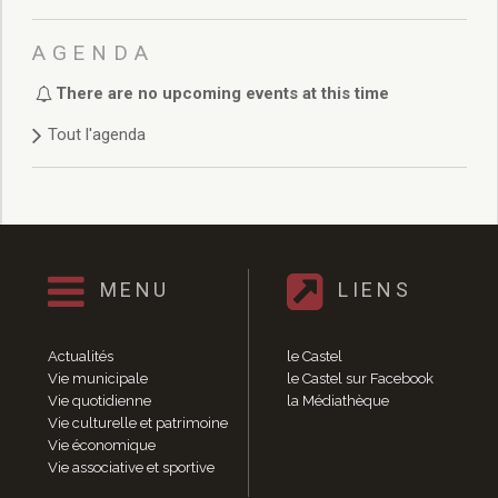
Délibérations 2021
Délibérations 2020
AGENDA
Délibérations 2019
Délibérations 2018
There are no upcoming events at this time
Délibérations 2017
Tout l'agenda
Délibérations 2016
Délibérations 2015
Délibérations 2014
Délibérations 2013
Délibérations 2012
Délibérations 2011
MENU
LIENS
Délibérations 2010
Délibérations 2009
Actualités
le Castel
Délibérations 2008
Vie municipale
le Castel sur Facebook
Agenda réunions publiques
Vie quotidienne
la Médiathèque
Marchés publics
Vie culturelle et patrimoine
Toutes les actualités
Vie économique
Vie associative et sportive
Vie quotidienne