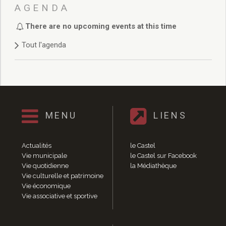
Délibérations 2021
AGENDA
Délibérations 2020
There are no upcoming events at this time
Délibérations 2019
Délibérations 2018
Tout l'agenda
Délibérations 2017
Délibérations 2016
Délibérations 2015
Délibérations 2014
Délibérations 2013
Délibérations 2012
MENU
LIENS
Délibérations 2011
Délibérations 2010
Actualités
le Castel
Délibérations 2009
Vie municipale
le Castel sur Facebook
Délibérations 2008
Vie quotidienne
la Médiathèque
Agenda réunions publiques
Vie culturelle et patrimoine
Vie économique
Marchés publics
Vie associative et sportive
Toutes les actualités
Vie quotidienne