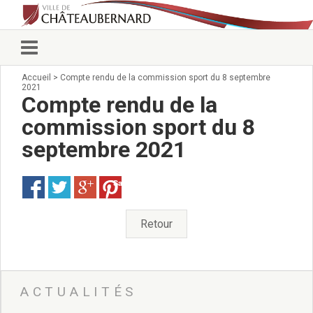
Accueil
>
Compte rendu de la commission sport du 8 septembre
Vie municipale
2021
Élus
Compte rendu de la
Conseillers municipaux
commission sport du 8
Commissions 2026
septembre 2021
Prendre rendez-vous
Arrêtés du Maire
Services municipaux
Save
Organigramme
Pour venir nous voir
Retour
État civil/élections/formalités
administratives
Services Techniques
C.C.A.S.
ACTUALITÉS
Affaires Scolaires