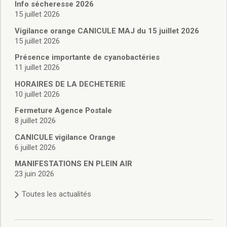
Vie associative
Info sécheresse 2026
Police Municipale/règlementation
15 juillet 2026
Cimetière/réglementation funéraire
Vigilance orange CANICULE MAJ du 15 juillet 2026
Services en ligne
15 juillet 2026
Licences boissons
Présence importante de cyanobactéries
Inscriptions sur les listes électorales
11 juillet 2026
Cadastre
HORAIRES DE LA DECHETERIE
Plan Local d’Urbanisme intercommunal
10 juillet 2026
Actes d’état civil
Budgets
Fermeture Agence Postale
8 juillet 2026
Budget de Fonctionnement
Budget d’Investissement
CANICULE vigilance Orange
Conseils municipaux
6 juillet 2026
Règlement du conseil municipal
MANIFESTATIONS EN PLEIN AIR
Déliberations 2026
23 juin 2026
Délibérations 2025
Toutes les actualités
Délibérations 2024
Délibérations 2023
Délibérations 2022