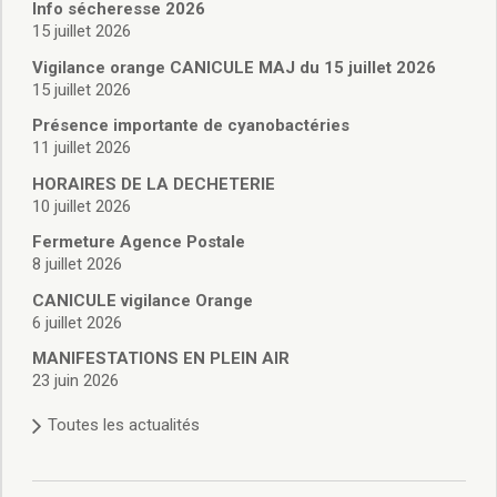
Vie associative
Info sécheresse 2026
Police Municipale/règlementation
15 juillet 2026
Cimetière/réglementation funéraire
Vigilance orange CANICULE MAJ du 15 juillet 2026
Services en ligne
15 juillet 2026
Licences boissons
Présence importante de cyanobactéries
Inscriptions sur les listes électorales
11 juillet 2026
Cadastre
HORAIRES DE LA DECHETERIE
Plan Local d’Urbanisme intercommunal
10 juillet 2026
Actes d’état civil
Budgets
Fermeture Agence Postale
8 juillet 2026
Budget de Fonctionnement
Budget d’Investissement
CANICULE vigilance Orange
Conseils municipaux
6 juillet 2026
Règlement du conseil municipal
MANIFESTATIONS EN PLEIN AIR
Déliberations 2026
23 juin 2026
Délibérations 2025
Toutes les actualités
Délibérations 2024
Délibérations 2023
Délibérations 2022