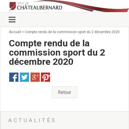
Accueil
>
Compte rendu de la commission sport du 2 décembre 2020
Vie municipale
Élus
Compte rendu de la
Conseillers municipaux
commission sport du 2
Commissions 2026
décembre 2020
Prendre rendez-vous
Arrêtés du Maire
Services municipaux
Save
Organigramme
Pour venir nous voir
Retour
État civil/élections/formalités
administratives
Services Techniques
C.C.A.S.
ACTUALITÉS
Affaires Scolaires