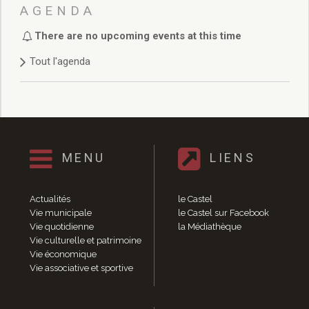
Délibérations 2021
AGENDA
Délibérations 2020
There are no upcoming events at this time
Délibérations 2019
Délibérations 2018
Tout l'agenda
Délibérations 2017
Délibérations 2016
Délibérations 2015
Délibérations 2014
Délibérations 2013
Délibérations 2012
MENU
LIENS
Délibérations 2011
Délibérations 2010
Actualités
le Castel
Délibérations 2009
Vie municipale
le Castel sur Facebook
Délibérations 2008
Vie quotidienne
la Médiathèque
Agenda réunions publiques
Vie culturelle et patrimoine
Vie économique
Marchés publics
Vie associative et sportive
Toutes les actualités
Vie quotidienne