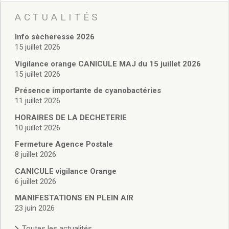
Vie associative
Police Municipale/règlementation
ACTUALITÉS
Cimetière/réglementation funéraire
Info sécheresse 2026
Services en ligne
15 juillet 2026
Licences boissons
Inscriptions sur les listes électorales
Vigilance orange CANICULE MAJ du 15 juillet 2026
15 juillet 2026
Cadastre
Plan Local d’Urbanisme intercommunal
Présence importante de cyanobactéries
Actes d’état civil
11 juillet 2026
Budgets
HORAIRES DE LA DECHETERIE
Budget de Fonctionnement
10 juillet 2026
Budget d’Investissement
Fermeture Agence Postale
Conseils municipaux
8 juillet 2026
Règlement du conseil municipal
CANICULE vigilance Orange
Déliberations 2026
6 juillet 2026
Délibérations 2025
Délibérations 2024
MANIFESTATIONS EN PLEIN AIR
23 juin 2026
Délibérations 2023
Délibérations 2022
Toutes les actualités