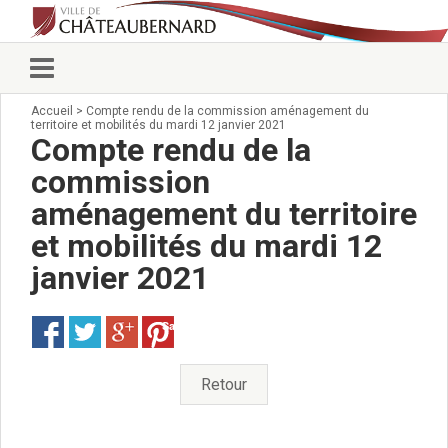
Accueil
>
Compte rendu de la commission aménagement du
Vie municipale
territoire et mobilités du mardi 12 janvier 2021
Élus
Compte rendu de la
Conseillers municipaux
commission
Commissions 2026
aménagement du territoire
Prendre rendez-vous
Arrêtés du Maire
et mobilités du mardi 12
Services municipaux
janvier 2021
Organigramme
Pour venir nous voir
Save
État civil/élections/formalités
administratives
Services Techniques
Retour
C.C.A.S.
Affaires Scolaires