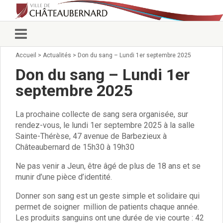
Accueil
>
Actualités
>
Don du sang – Lundi 1er septembre 2025
Vie municipale
Élus
Don du sang – Lundi 1er
Conseillers municipaux
septembre 2025
Commissions 2026
Prendre rendez-vous
La prochaine collecte de sang sera organisée, sur
Arrêtés du Maire
rendez-vous, le lundi 1er septembre 2025 à la salle
Services municipaux
Sainte-Thérèse, 47 avenue de Barbezieux à
Organigramme
Châteaubernard de 15h30 à 19h30
Pour venir nous voir
État civil/élections/formalités
Ne pas venir a Jeun, être âgé de plus de 18 ans et se
administratives
munir d’une pièce d’identité.
Services Techniques
Donner son sang est un geste simple et solidaire qui
C.C.A.S.
permet de soigner million de patients chaque année.
Affaires Scolaires
Les produits sanguins ont une durée de vie courte : 42