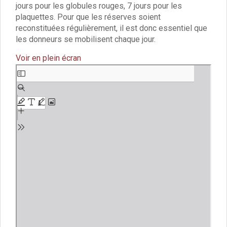
Vie associative
jours pour les globules rouges, 7 jours pour les
Police Municipale/règlementation
plaquettes. Pour que les réserves soient
Cimetière/réglementation funéraire
reconstituées régulièrement, il est donc essentiel que
Services en ligne
les donneurs se mobilisent chaque jour.
Licences boissons
Voir en plein écran
Inscriptions sur les listes électorales
Cadastre
Aller
Plan Local d’Urbanisme intercommunal
au
contenu
Actes d’état civil
PDF
Budgets
Budget de Fonctionnement
Budget d’Investissement
Conseils municipaux
Règlement du conseil municipal
Déliberations 2026
Délibérations 2025
Délibérations 2024
Délibérations 2023
Délibérations 2022