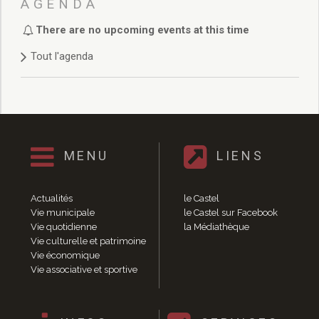
AGENDA
Sites culturels
la Médiathèque
There are no upcoming events at this time
le Castel
Conservatoire
Tout l'agenda
les Salles d’exposition
Expositions 2020
Expositions 2019
Expositions 2018
Expositions 2017
MENU
LIENS
Expositions 2016
Expositions 2015
Expositions 2014
Actualités
le Castel
Expositions 2013
Vie municipale
le Castel sur Facebook
Expositions 2012
Vie quotidienne
la Médiathèque
Vie culturelle et patrimoine
Expositions 2011
Vie économique
Expositions 2010
Vie associative et sportive
Événements culturels
Rendez-vous photographes
Rendez-vous inventifs