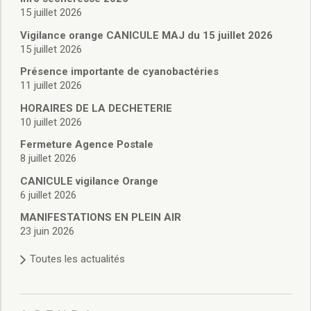
Santé
15 juillet 2026
Poste
Vigilance orange CANICULE MAJ du 15 juillet 2026
Eau
15 juillet 2026
Assainissement
Présence importante de cyanobactéries
Gaz
11 juillet 2026
Électricité
Initiation informatique
HORAIRES DE LA DECHETERIE
10 juillet 2026
Environnement et cadre de vie
Affichage libre
Fermeture Agence Postale
Gestion des déchets
8 juillet 2026
Déchetterie
CANICULE vigilance Orange
Collectes
6 juillet 2026
Points « apport volontaire »
MANIFESTATIONS EN PLEIN AIR
Compostage
23 juin 2026
Canipoches
Nuisibles
Toutes les actualités
Rapports annuels des services
Vie culturelle et patrimoine