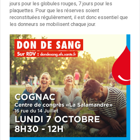
Vie associative
jours pour les globules rouges, 7 jours pour les
Police Municipale/règlementation
plaquettes. Pour que les réserves soient
Cimetière/réglementation funéraire
reconstituées régulièrement, il est donc essentiel que
Services en ligne
les donneurs se mobilisent chaque jour.
Licences boissons
Inscriptions sur les listes électorales
Cadastre
Plan Local d’Urbanisme intercommunal
Actes d’état civil
Budgets
Budget de Fonctionnement
Budget d’Investissement
Conseils municipaux
Règlement du conseil municipal
Déliberations 2026
Délibérations 2025
Délibérations 2024
Délibérations 2023
Délibérations 2022