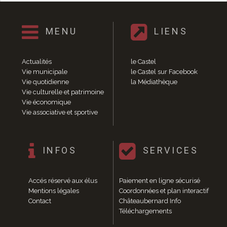
Santé
Poste
MENU
LIENS
Eau
Assainissement
Gaz
Actualités
le Castel
Électricité
Vie municipale
le Castel sur Facebook
Initiation informatique
Vie quotidienne
la Médiathèque
Environnement et cadre de vie
Vie culturelle et patrimoine
Vie économique
Affichage libre
Vie associative et sportive
Gestion des déchets
Déchetterie
Collectes
INFOS
SERVICES
Points « apport volontaire »
Compostage
Canipoches
Accés réservé aux élus
Paiement en ligne sécurisé
Nuisibles
Mentions légales
Coordonnées et plan interactif
Rapports annuels des services
Contact
Châteaubernard Info
Téléchargements
Vie culturelle et patrimoine