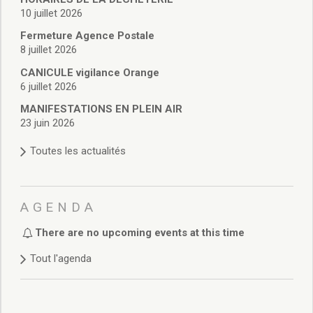
Enfance et jeunesse
10 juillet 2026
Crèche
Fermeture Agence Postale
Relais Assistantes Maternelles
8 juillet 2026
Écoles
Garderies
CANICULE vigilance Orange
Restauration scolaire
6 juillet 2026
Centres de loisirs
MANIFESTATIONS EN PLEIN AIR
Solidarité
23 juin 2026
Services à domicile
Toutes les actualités
Jardins familiaux
La Récré du Jeudi
Résidence sénior
Règlementation accessibilité
AGENDA
La M.D.P.H.
There are no upcoming events at this time
Aménagements en accessibilité
Associations d’aide aux handicapés
Tout l'agenda
Vie pratique
Sécurité publique
Marchés