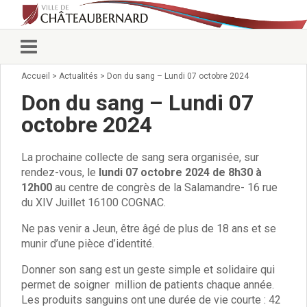
Accueil
>
Actualités
>
Don du sang – Lundi 07 octobre 2024
Vie municipale
Élus
Don du sang – Lundi 07
Conseillers municipaux
octobre 2024
Commissions 2026
Prendre rendez-vous
La prochaine collecte de sang sera organisée, sur
Arrêtés du Maire
rendez-vous, le
lundi 07 octobre 2024 de 8h30 à
Services municipaux
12h00
au centre de congrès de la Salamandre- 16 rue
Organigramme
du XIV Juillet 16100 COGNAC.
Pour venir nous voir
État civil/élections/formalités
Ne pas venir a Jeun, être âgé de plus de 18 ans et se
administratives
munir d’une pièce d’identité.
Services Techniques
Donner son sang est un geste simple et solidaire qui
C.C.A.S.
permet de soigner million de patients chaque année.
Affaires Scolaires
Les produits sanguins ont une durée de vie courte : 42