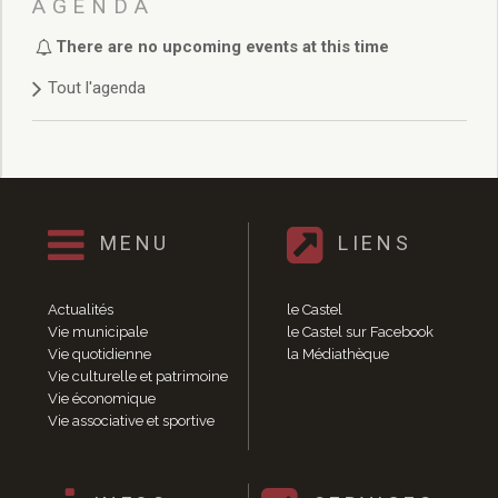
AGENDA
Sites culturels
la Médiathèque
There are no upcoming events at this time
le Castel
Conservatoire
Tout l'agenda
les Salles d’exposition
Expositions 2020
Expositions 2019
Expositions 2018
Expositions 2017
MENU
LIENS
Expositions 2016
Expositions 2015
Expositions 2014
Actualités
le Castel
Expositions 2013
Vie municipale
le Castel sur Facebook
Expositions 2012
Vie quotidienne
la Médiathèque
Vie culturelle et patrimoine
Expositions 2011
Vie économique
Expositions 2010
Vie associative et sportive
Événements culturels
Rendez-vous photographes
Rendez-vous inventifs