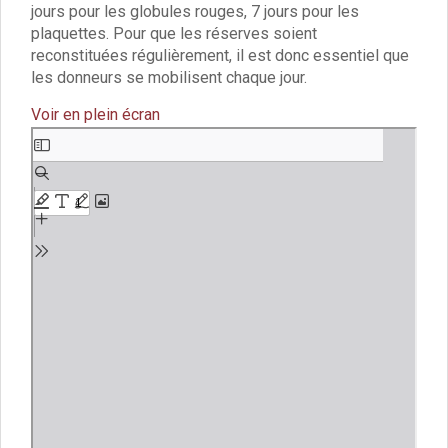
Vie associative
jours pour les globules rouges, 7 jours pour les
Police Municipale/règlementation
plaquettes. Pour que les réserves soient
Cimetière/réglementation funéraire
reconstituées régulièrement, il est donc essentiel que
Services en ligne
les donneurs se mobilisent chaque jour.
Licences boissons
Voir en plein écran
Inscriptions sur les listes électorales
Cadastre
Aller
Plan Local d’Urbanisme intercommunal
au
contenu
Actes d’état civil
PDF
Budgets
Budget de Fonctionnement
Budget d’Investissement
Conseils municipaux
Règlement du conseil municipal
Déliberations 2026
Délibérations 2025
Délibérations 2024
Délibérations 2023
Délibérations 2022