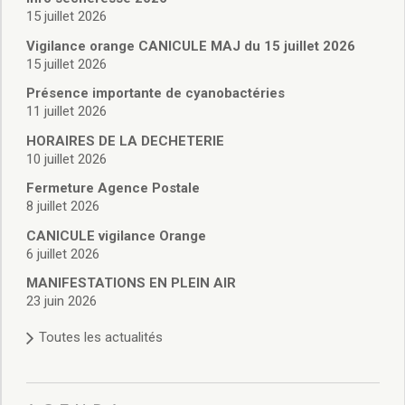
Santé
15 juillet 2026
Poste
Vigilance orange CANICULE MAJ du 15 juillet 2026
Eau
15 juillet 2026
Assainissement
Présence importante de cyanobactéries
Gaz
11 juillet 2026
Électricité
Initiation informatique
HORAIRES DE LA DECHETERIE
10 juillet 2026
Environnement et cadre de vie
Affichage libre
Fermeture Agence Postale
Gestion des déchets
8 juillet 2026
Déchetterie
CANICULE vigilance Orange
Collectes
6 juillet 2026
Points « apport volontaire »
MANIFESTATIONS EN PLEIN AIR
Compostage
23 juin 2026
Canipoches
Nuisibles
Toutes les actualités
Rapports annuels des services
Vie culturelle et patrimoine