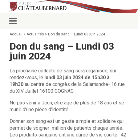
Accueil
>
Actualités
>
Don du sang – Lundi 03 juin 2024
Vie municipale
Élus
Don du sang – Lundi 03
Conseillers municipaux
juin 2024
Commissions 2026
Prendre rendez-vous
La prochaine collecte de sang sera organisée, sur
Arrêtés du Maire
rendez-vous, le
lundi 03 juin 2024 de 15h30 à
Services municipaux
19h30
au centre de congrès de la Salamandre- 16 rue
Organigramme
du XIV Juillet 16100 COGNAC.
Pour venir nous voir
État civil/élections/formalités
Ne pas venir a Jeun, être âgé de plus de 18 ans et se
administratives
munir d’une pièce d’identité.
Services Techniques
Donner son sang est un geste simple et solidaire qui
C.C.A.S.
permet de soigner million de patients chaque année.
Affaires Scolaires
Les produits sanguins ont une durée de vie courte : 42