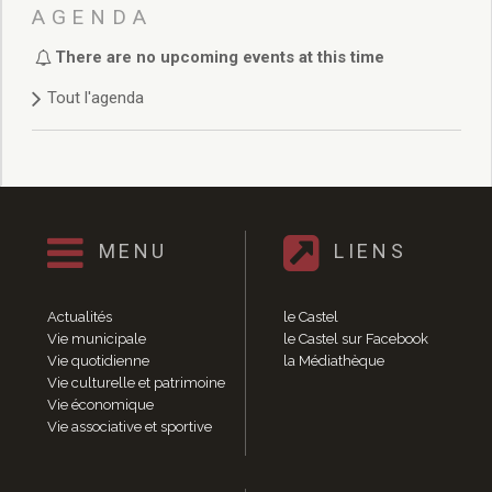
Délibérations 2021
AGENDA
Délibérations 2020
There are no upcoming events at this time
Délibérations 2019
Délibérations 2018
Tout l'agenda
Délibérations 2017
Délibérations 2016
Délibérations 2015
Délibérations 2014
Délibérations 2013
Délibérations 2012
MENU
LIENS
Délibérations 2011
Délibérations 2010
Actualités
le Castel
Délibérations 2009
Vie municipale
le Castel sur Facebook
Délibérations 2008
Vie quotidienne
la Médiathèque
Agenda réunions publiques
Vie culturelle et patrimoine
Vie économique
Marchés publics
Vie associative et sportive
Toutes les actualités
Vie quotidienne