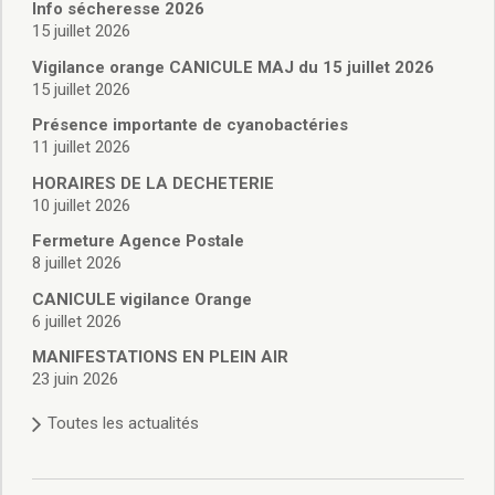
Vie associative
Info sécheresse 2026
Police Municipale/règlementation
15 juillet 2026
Cimetière/réglementation funéraire
Vigilance orange CANICULE MAJ du 15 juillet 2026
Services en ligne
15 juillet 2026
Licences boissons
Présence importante de cyanobactéries
Inscriptions sur les listes électorales
11 juillet 2026
Cadastre
HORAIRES DE LA DECHETERIE
Plan Local d’Urbanisme intercommunal
10 juillet 2026
Actes d’état civil
Budgets
Fermeture Agence Postale
8 juillet 2026
Budget de Fonctionnement
Budget d’Investissement
CANICULE vigilance Orange
Conseils municipaux
6 juillet 2026
Règlement du conseil municipal
MANIFESTATIONS EN PLEIN AIR
Déliberations 2026
23 juin 2026
Délibérations 2025
Toutes les actualités
Délibérations 2024
Délibérations 2023
Délibérations 2022