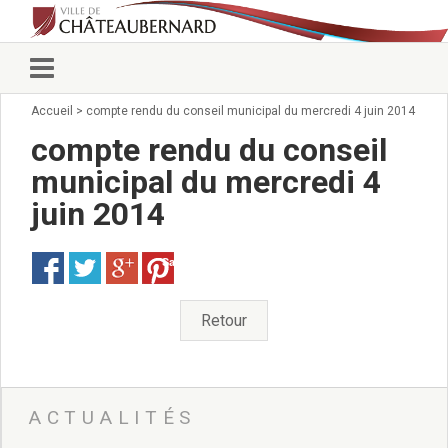
Accueil
>
compte rendu du conseil municipal du mercredi 4 juin 2014
Vie municipale
Élus
compte rendu du conseil
Conseillers municipaux
municipal du mercredi 4
Commissions 2026
juin 2014
Prendre rendez-vous
Arrêtés du Maire
Services municipaux
Save
Organigramme
Pour venir nous voir
Retour
État civil/élections/formalités
administratives
Services Techniques
C.C.A.S.
ACTUALITÉS
Affaires Scolaires