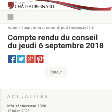
Accueil
>
Compte rendu du conseil du jeudi 6 septembre 2018
Vie municipale
Élus
Compte rendu du conseil
Conseillers municipaux
du jeudi 6 septembre 2018
Commissions 2026
Prendre rendez-vous
Save
Arrêtés du Maire
Services municipaux
Organigramme
Retour
Pour venir nous voir
État civil/élections/formalités
administratives
Services Techniques
ACTUALITÉS
C.C.A.S.
Info sécheresse 2026
Affaires Scolaires
15 juillet 2026