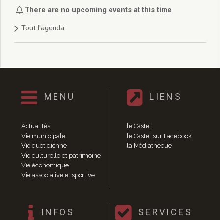
Délibérations 2021
There are no upcoming events at this time
Délibérations 2020
Tout l'agenda
Délibérations 2019
Délibérations 2018
Délibérations 2017
Délibérations 2016
Délibérations 2015
Délibérations 2014
MENU
LIENS
Délibérations 2013
Délibérations 2012
Délibérations 2011
Actualités
le Castel
Délibérations 2010
Vie municipale
le Castel sur Facebook
Vie quotidienne
la Médiathèque
Délibérations 2009
Vie culturelle et patrimoine
Délibérations 2008
Vie économique
Agenda réunions publiques
Vie associative et sportive
Marchés publics
Toutes les actualités
Vie quotidienne
INFOS
SERVICES