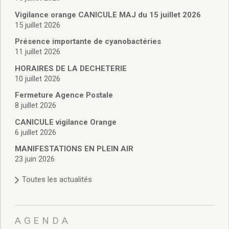
Vie associative
Police Municipale/règlementation
Vigilance orange CANICULE MAJ du 15 juillet 2026
15 juillet 2026
Cimetière/réglementation funéraire
Services en ligne
Présence importante de cyanobactéries
Licences boissons
11 juillet 2026
Inscriptions sur les listes électorales
HORAIRES DE LA DECHETERIE
Cadastre
10 juillet 2026
Plan Local d’Urbanisme intercommunal
Fermeture Agence Postale
Actes d’état civil
8 juillet 2026
Budgets
CANICULE vigilance Orange
Budget de Fonctionnement
6 juillet 2026
Budget d’Investissement
Conseils municipaux
MANIFESTATIONS EN PLEIN AIR
23 juin 2026
Règlement du conseil municipal
Déliberations 2026
Toutes les actualités
Délibérations 2025
Délibérations 2024
Délibérations 2023
AGENDA
Délibérations 2022