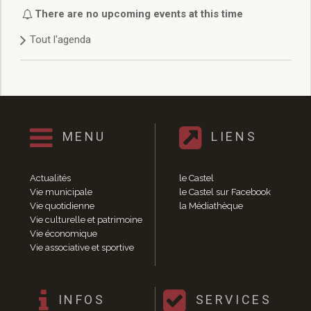
Délibérations 2021
There are no upcoming events at this time
Délibérations 2020
Tout l'agenda
Délibérations 2019
Délibérations 2018
Délibérations 2017
Délibérations 2016
Délibérations 2015
Délibérations 2014
MENU
LIENS
Délibérations 2013
Délibérations 2012
Délibérations 2011
Actualités
le Castel
Délibérations 2010
Vie municipale
le Castel sur Facebook
Vie quotidienne
la Médiathèque
Délibérations 2009
Vie culturelle et patrimoine
Délibérations 2008
Vie économique
Agenda réunions publiques
Vie associative et sportive
Marchés publics
Toutes les actualités
Vie quotidienne
INFOS
SERVICES