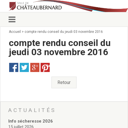
Accueil
>
compte rendu conseil du jeudi 03 novembre 2016
Vie municipale
Élus
compte rendu conseil du
Conseillers municipaux
jeudi 03 novembre 2016
Commissions 2026
Prendre rendez-vous
Save
Arrêtés du Maire
Services municipaux
Organigramme
Retour
Pour venir nous voir
État civil/élections/formalités
administratives
Services Techniques
ACTUALITÉS
C.C.A.S.
Info sécheresse 2026
Affaires Scolaires
15 juillet 2026