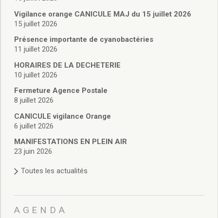
Vie associative
Police Municipale/règlementation
Vigilance orange CANICULE MAJ du 15 juillet 2026
15 juillet 2026
Cimetière/réglementation funéraire
Services en ligne
Présence importante de cyanobactéries
Licences boissons
11 juillet 2026
Inscriptions sur les listes électorales
HORAIRES DE LA DECHETERIE
Cadastre
10 juillet 2026
Plan Local d’Urbanisme intercommunal
Fermeture Agence Postale
Actes d’état civil
8 juillet 2026
Budgets
CANICULE vigilance Orange
Budget de Fonctionnement
6 juillet 2026
Budget d’Investissement
Conseils municipaux
MANIFESTATIONS EN PLEIN AIR
23 juin 2026
Règlement du conseil municipal
Déliberations 2026
Toutes les actualités
Délibérations 2025
Délibérations 2024
Délibérations 2023
AGENDA
Délibérations 2022