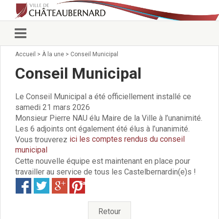
Accueil
>
À la une
>
Conseil Municipal
Vie municipale
Élus
Conseil Municipal
Conseillers municipaux
Commissions 2026
Le Conseil Municipal a été officiellement installé ce
Prendre rendez-vous
samedi 21 mars 2026
Arrêtés du Maire
Monsieur Pierre NAU élu Maire de la Ville à l’unanimité.
Services municipaux
Les 6 adjoints ont également été élus à l’unanimité.
Organigramme
ici les comptes rendus du conseil
Vous trouverez
Pour venir nous voir
municipal
Cette nouvelle équipe est maintenant en place pour
État civil/élections/formalités
travailler au service de tous les Castelbernardin(e)s !
administratives
Save
Services Techniques
C.C.A.S.
Affaires Scolaires
Retour