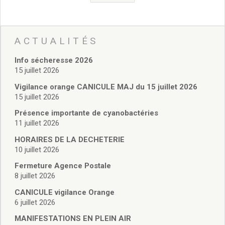
Vie associative
Police Municipale/règlementation
Cimetière/réglementation funéraire
Services en ligne
ACTUALITÉS
Licences boissons
Info sécheresse 2026
Inscriptions sur les listes électorales
15 juillet 2026
Cadastre
Plan Local d’Urbanisme intercommunal
Vigilance orange CANICULE MAJ du 15 juillet 2026
15 juillet 2026
Actes d’état civil
Budgets
Présence importante de cyanobactéries
Budget de Fonctionnement
11 juillet 2026
Budget d’Investissement
HORAIRES DE LA DECHETERIE
Conseils municipaux
10 juillet 2026
Règlement du conseil municipal
Fermeture Agence Postale
Déliberations 2026
8 juillet 2026
Délibérations 2025
CANICULE vigilance Orange
Délibérations 2024
6 juillet 2026
Délibérations 2023
Délibérations 2022
MANIFESTATIONS EN PLEIN AIR