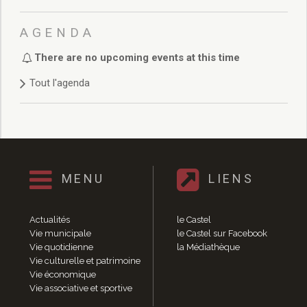
Délibérations 2021
Délibérations 2020
AGENDA
Délibérations 2019
Délibérations 2018
There are no upcoming events at this time
Délibérations 2017
Tout l'agenda
Délibérations 2016
Délibérations 2015
Délibérations 2014
Délibérations 2013
Délibérations 2012
Délibérations 2011
MENU
LIENS
Délibérations 2010
Délibérations 2009
Actualités
le Castel
Délibérations 2008
Vie municipale
le Castel sur Facebook
Agenda réunions publiques
Vie quotidienne
la Médiathèque
Marchés publics
Vie culturelle et patrimoine
Toutes les actualités
Vie économique
Vie associative et sportive
Vie quotidienne