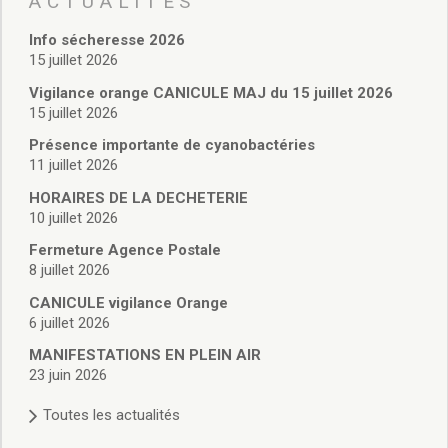
ACTUALITÉS
Vie associative
Police Municipale/règlementation
Info sécheresse 2026
Cimetière/réglementation funéraire
15 juillet 2026
Services en ligne
Vigilance orange CANICULE MAJ du 15 juillet 2026
Licences boissons
15 juillet 2026
Inscriptions sur les listes électorales
Présence importante de cyanobactéries
Cadastre
11 juillet 2026
Plan Local d’Urbanisme intercommunal
Actes d’état civil
HORAIRES DE LA DECHETERIE
Budgets
10 juillet 2026
Budget de Fonctionnement
Fermeture Agence Postale
Budget d’Investissement
8 juillet 2026
Conseils municipaux
CANICULE vigilance Orange
Règlement du conseil municipal
6 juillet 2026
Déliberations 2026
MANIFESTATIONS EN PLEIN AIR
Délibérations 2025
23 juin 2026
Délibérations 2024
Délibérations 2023
Toutes les actualités
Délibérations 2022