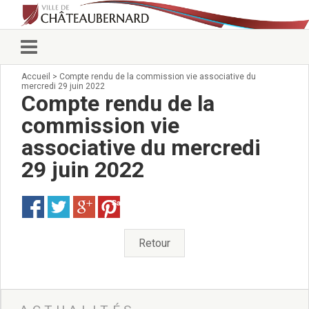
Accueil
>
Compte rendu de la commission vie associative du
Vie municipale
mercredi 29 juin 2022
Élus
Compte rendu de la
Conseillers municipaux
commission vie
Commissions 2026
associative du mercredi
Prendre rendez-vous
Arrêtés du Maire
29 juin 2022
Services municipaux
Organigramme
Save
Pour venir nous voir
État civil/élections/formalités
Retour
administratives
Services Techniques
C.C.A.S.
Affaires Scolaires