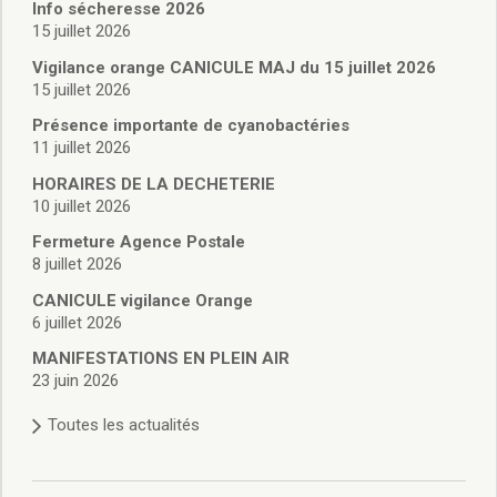
Vie associative
Info sécheresse 2026
Police Municipale/règlementation
15 juillet 2026
Cimetière/réglementation funéraire
Vigilance orange CANICULE MAJ du 15 juillet 2026
Services en ligne
15 juillet 2026
Licences boissons
Présence importante de cyanobactéries
Inscriptions sur les listes électorales
11 juillet 2026
Cadastre
HORAIRES DE LA DECHETERIE
Plan Local d’Urbanisme intercommunal
10 juillet 2026
Actes d’état civil
Budgets
Fermeture Agence Postale
8 juillet 2026
Budget de Fonctionnement
Budget d’Investissement
CANICULE vigilance Orange
Conseils municipaux
6 juillet 2026
Règlement du conseil municipal
MANIFESTATIONS EN PLEIN AIR
Déliberations 2026
23 juin 2026
Délibérations 2025
Toutes les actualités
Délibérations 2024
Délibérations 2023
Délibérations 2022