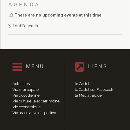
Délibérations 2021
AGENDA
Délibérations 2020
There are no upcoming events at this time
Délibérations 2019
Délibérations 2018
Tout l'agenda
Délibérations 2017
Délibérations 2016
Délibérations 2015
Délibérations 2014
Délibérations 2013
Délibérations 2012
MENU
LIENS
Délibérations 2011
Délibérations 2010
Actualités
le Castel
Délibérations 2009
Vie municipale
le Castel sur Facebook
Délibérations 2008
Vie quotidienne
la Médiathèque
Agenda réunions publiques
Vie culturelle et patrimoine
Vie économique
Marchés publics
Vie associative et sportive
Toutes les actualités
Vie quotidienne