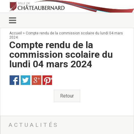
Accueil
>
Compte rendu de la commission scolaire du lundi 04 mars
Vie municipale
2024
Élus
Compte rendu de la
Conseillers municipaux
commission scolaire du
Commissions 2026
lundi 04 mars 2024
Prendre rendez-vous
Arrêtés du Maire
Services municipaux
Save
Organigramme
Pour venir nous voir
Retour
État civil/élections/formalités
administratives
Services Techniques
C.C.A.S.
ACTUALITÉS
Affaires Scolaires