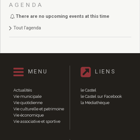
Délibérations 2021
AGENDA
Délibérations 2020
There are no upcoming events at this time
Délibérations 2019
Délibérations 2018
Tout l'agenda
Délibérations 2017
Délibérations 2016
Délibérations 2015
Délibérations 2014
Délibérations 2013
Délibérations 2012
MENU
LIENS
Délibérations 2011
Délibérations 2010
Actualités
le Castel
Délibérations 2009
Vie municipale
le Castel sur Facebook
Délibérations 2008
Vie quotidienne
la Médiathèque
Agenda réunions publiques
Vie culturelle et patrimoine
Vie économique
Marchés publics
Vie associative et sportive
Toutes les actualités
Vie quotidienne