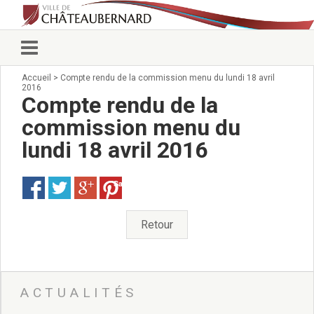
Accueil
>
Compte rendu de la commission menu du lundi 18 avril
Vie municipale
2016
Élus
Compte rendu de la
Conseillers municipaux
commission menu du
Commissions 2026
lundi 18 avril 2016
Prendre rendez-vous
Arrêtés du Maire
Services municipaux
Save
Organigramme
Pour venir nous voir
Retour
État civil/élections/formalités
administratives
Services Techniques
C.C.A.S.
ACTUALITÉS
Affaires Scolaires