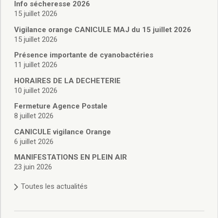
Vie associative
Info sécheresse 2026
Police Municipale/règlementation
15 juillet 2026
Cimetière/réglementation funéraire
Vigilance orange CANICULE MAJ du 15 juillet 2026
Services en ligne
15 juillet 2026
Licences boissons
Présence importante de cyanobactéries
Inscriptions sur les listes électorales
11 juillet 2026
Cadastre
HORAIRES DE LA DECHETERIE
Plan Local d’Urbanisme intercommunal
10 juillet 2026
Actes d’état civil
Budgets
Fermeture Agence Postale
8 juillet 2026
Budget de Fonctionnement
Budget d’Investissement
CANICULE vigilance Orange
Conseils municipaux
6 juillet 2026
Règlement du conseil municipal
MANIFESTATIONS EN PLEIN AIR
Déliberations 2026
23 juin 2026
Délibérations 2025
Toutes les actualités
Délibérations 2024
Délibérations 2023
Délibérations 2022