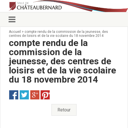
Accueil
>
compte rendu de la commission de la jeunesse, des
Vie municipale
centres de loisirs et de la vie scolaire du 18 novembre 2014
Élus
compte rendu de la
Conseillers municipaux
commission de la
Commissions 2026
jeunesse, des centres de
Prendre rendez-vous
Arrêtés du Maire
loisirs et de la vie scolaire
Services municipaux
du 18 novembre 2014
Organigramme
Pour venir nous voir
Save
État civil/élections/formalités
administratives
Services Techniques
Retour
C.C.A.S.
Affaires Scolaires