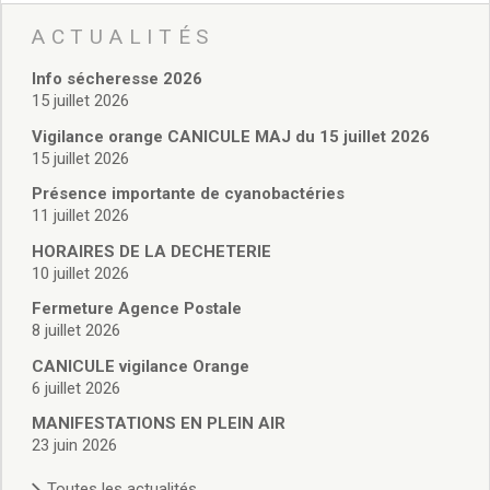
Vie associative
Police Municipale/règlementation
ACTUALITÉS
Cimetière/réglementation funéraire
Info sécheresse 2026
Services en ligne
15 juillet 2026
Licences boissons
Inscriptions sur les listes électorales
Vigilance orange CANICULE MAJ du 15 juillet 2026
15 juillet 2026
Cadastre
Plan Local d’Urbanisme intercommunal
Présence importante de cyanobactéries
Actes d’état civil
11 juillet 2026
Budgets
HORAIRES DE LA DECHETERIE
Budget de Fonctionnement
10 juillet 2026
Budget d’Investissement
Fermeture Agence Postale
Conseils municipaux
8 juillet 2026
Règlement du conseil municipal
CANICULE vigilance Orange
Déliberations 2026
6 juillet 2026
Délibérations 2025
Délibérations 2024
MANIFESTATIONS EN PLEIN AIR
23 juin 2026
Délibérations 2023
Délibérations 2022
Toutes les actualités