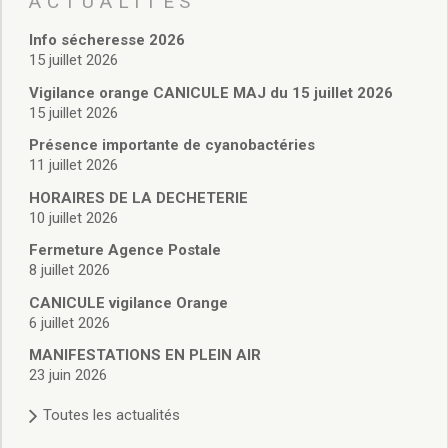
ACTUALITÉS
Vie associative
Police Municipale/règlementation
Info sécheresse 2026
Cimetière/réglementation funéraire
15 juillet 2026
Services en ligne
Vigilance orange CANICULE MAJ du 15 juillet 2026
Licences boissons
15 juillet 2026
Inscriptions sur les listes électorales
Présence importante de cyanobactéries
Cadastre
11 juillet 2026
Plan Local d’Urbanisme intercommunal
Actes d’état civil
HORAIRES DE LA DECHETERIE
Budgets
10 juillet 2026
Budget de Fonctionnement
Fermeture Agence Postale
Budget d’Investissement
8 juillet 2026
Conseils municipaux
CANICULE vigilance Orange
Règlement du conseil municipal
6 juillet 2026
Déliberations 2026
MANIFESTATIONS EN PLEIN AIR
Délibérations 2025
23 juin 2026
Délibérations 2024
Délibérations 2023
Toutes les actualités
Délibérations 2022