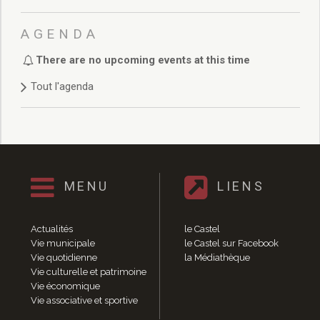
Délibérations 2021
Délibérations 2020
AGENDA
Délibérations 2019
Délibérations 2018
There are no upcoming events at this time
Délibérations 2017
Tout l'agenda
Délibérations 2016
Délibérations 2015
Délibérations 2014
Délibérations 2013
Délibérations 2012
Délibérations 2011
MENU
LIENS
Délibérations 2010
Délibérations 2009
Actualités
le Castel
Délibérations 2008
Vie municipale
le Castel sur Facebook
Agenda réunions publiques
Vie quotidienne
la Médiathèque
Marchés publics
Vie culturelle et patrimoine
Toutes les actualités
Vie économique
Vie associative et sportive
Vie quotidienne