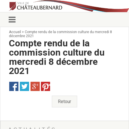
Accueil
>
Compte rendu de la commission culture du mercredi 8
Vie municipale
décembre 2021
Élus
Compte rendu de la
Conseillers municipaux
commission culture du
Commissions 2026
mercredi 8 décembre
Prendre rendez-vous
Arrêtés du Maire
2021
Services municipaux
Organigramme
Save
Pour venir nous voir
État civil/élections/formalités
Retour
administratives
Services Techniques
C.C.A.S.
Affaires Scolaires