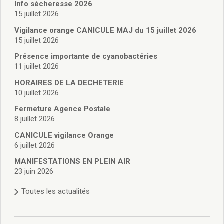
Vie associative
Info sécheresse 2026
Police Municipale/règlementation
15 juillet 2026
Cimetière/réglementation funéraire
Vigilance orange CANICULE MAJ du 15 juillet 2026
Services en ligne
15 juillet 2026
Licences boissons
Présence importante de cyanobactéries
Inscriptions sur les listes électorales
11 juillet 2026
Cadastre
HORAIRES DE LA DECHETERIE
Plan Local d’Urbanisme intercommunal
10 juillet 2026
Actes d’état civil
Budgets
Fermeture Agence Postale
8 juillet 2026
Budget de Fonctionnement
Budget d’Investissement
CANICULE vigilance Orange
Conseils municipaux
6 juillet 2026
Règlement du conseil municipal
MANIFESTATIONS EN PLEIN AIR
Déliberations 2026
23 juin 2026
Délibérations 2025
Toutes les actualités
Délibérations 2024
Délibérations 2023
Délibérations 2022