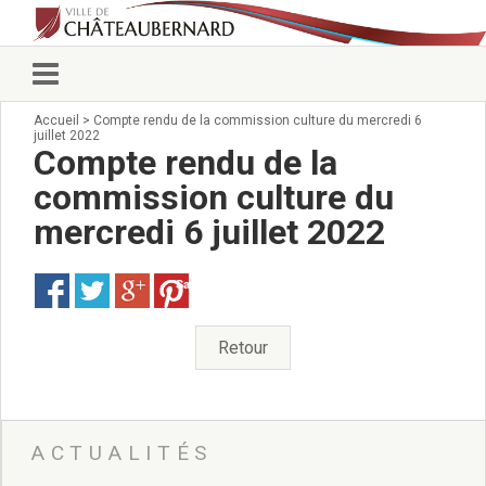
Accueil
>
Compte rendu de la commission culture du mercredi 6
Vie municipale
juillet 2022
Élus
Compte rendu de la
Conseillers municipaux
commission culture du
Commissions 2026
mercredi 6 juillet 2022
Prendre rendez-vous
Arrêtés du Maire
Services municipaux
Save
Organigramme
Pour venir nous voir
Retour
État civil/élections/formalités
administratives
Services Techniques
C.C.A.S.
ACTUALITÉS
Affaires Scolaires