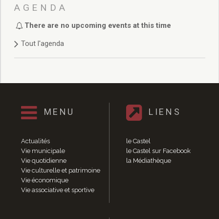
Délibérations 2021
AGENDA
Délibérations 2020
There are no upcoming events at this time
Délibérations 2019
Délibérations 2018
Tout l'agenda
Délibérations 2017
Délibérations 2016
Délibérations 2015
Délibérations 2014
Délibérations 2013
Délibérations 2012
MENU
LIENS
Délibérations 2011
Délibérations 2010
Actualités
le Castel
Délibérations 2009
Vie municipale
le Castel sur Facebook
Délibérations 2008
Vie quotidienne
la Médiathèque
Agenda réunions publiques
Vie culturelle et patrimoine
Vie économique
Marchés publics
Vie associative et sportive
Toutes les actualités
Vie quotidienne