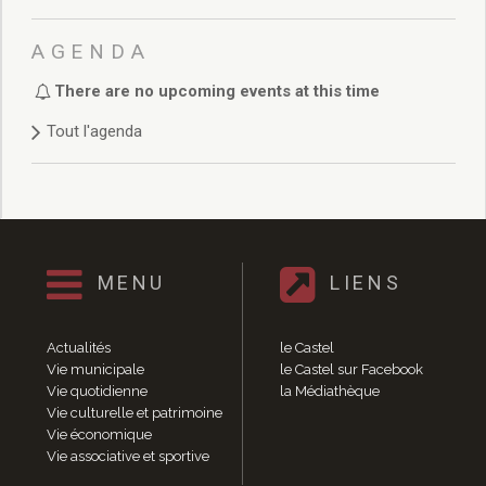
Délibérations 2021
Délibérations 2020
AGENDA
Délibérations 2019
Délibérations 2018
There are no upcoming events at this time
Délibérations 2017
Tout l'agenda
Délibérations 2016
Délibérations 2015
Délibérations 2014
Délibérations 2013
Délibérations 2012
Délibérations 2011
MENU
LIENS
Délibérations 2010
Délibérations 2009
Actualités
le Castel
Délibérations 2008
Vie municipale
le Castel sur Facebook
Agenda réunions publiques
Vie quotidienne
la Médiathèque
Marchés publics
Vie culturelle et patrimoine
Toutes les actualités
Vie économique
Vie associative et sportive
Vie quotidienne