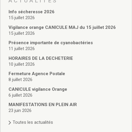
ACTUALITÉS
Vie associative
Police Municipale/règlementation
Info sécheresse 2026
Cimetière/réglementation funéraire
15 juillet 2026
Services en ligne
Vigilance orange CANICULE MAJ du 15 juillet 2026
Licences boissons
15 juillet 2026
Inscriptions sur les listes électorales
Présence importante de cyanobactéries
Cadastre
11 juillet 2026
Plan Local d’Urbanisme intercommunal
Actes d’état civil
HORAIRES DE LA DECHETERIE
Budgets
10 juillet 2026
Budget de Fonctionnement
Fermeture Agence Postale
Budget d’Investissement
8 juillet 2026
Conseils municipaux
CANICULE vigilance Orange
Règlement du conseil municipal
6 juillet 2026
Déliberations 2026
MANIFESTATIONS EN PLEIN AIR
Délibérations 2025
23 juin 2026
Délibérations 2024
Délibérations 2023
Toutes les actualités
Délibérations 2022