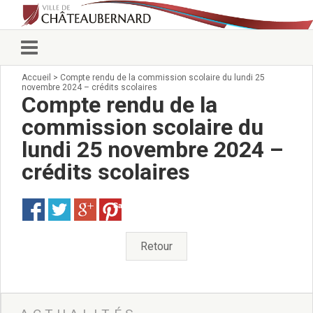
Accueil
>
Compte rendu de la commission scolaire du lundi 25
Vie municipale
novembre 2024 – crédits scolaires
Élus
Compte rendu de la
Conseillers municipaux
commission scolaire du
Commissions 2026
lundi 25 novembre 2024 –
Prendre rendez-vous
Arrêtés du Maire
crédits scolaires
Services municipaux
Organigramme
Save
Pour venir nous voir
État civil/élections/formalités
Retour
administratives
Services Techniques
C.C.A.S.
Affaires Scolaires