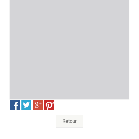
Enfance et jeunesse
Crèche
Relais Assistantes Maternelles
Écoles
Garderies
Restauration scolaire
Centres de loisirs
Solidarité
Services à domicile
Jardins familiaux
La Récré du Jeudi
Résidence sénior
Règlementation accessibilité
La M.D.P.H.
Save
Aménagements en accessibilité
Associations d’aide aux handicapés
Vie pratique
Retour
Sécurité publique
Marchés