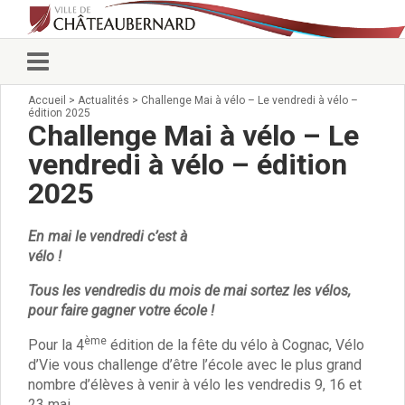
Accueil
>
Actualités
>
Challenge Mai à vélo – Le vendredi à vélo –
Vie municipale
édition 2025
Élus
Challenge Mai à vélo – Le
Conseillers municipaux
vendredi à vélo – édition
Commissions 2026
2025
Prendre rendez-vous
Arrêtés du Maire
Services municipaux
En mai
le vendredi
c’est à
Organigramme
vélo
!
Pour venir nous voir
Tous les vendredis du mois de mai sortez les vélos,
État civil/élections/formalités
pour faire gagner votre école !
administratives
Services Techniques
ème
Pour la 4
édition de la fête du vélo à Cognac, Vélo
C.C.A.S.
d’Vie vous challenge d’être l’école avec le plus grand
nombre d’élèves à venir à vélo les vendredis 9, 16 et
Affaires Scolaires
23 mai.