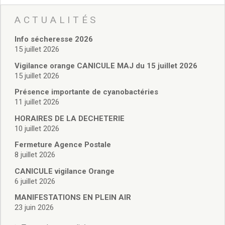
Santé
Poste
ACTUALITÉS
Eau
Info sécheresse 2026
Assainissement
15 juillet 2026
Gaz
Vigilance orange CANICULE MAJ du 15 juillet 2026
Électricité
15 juillet 2026
Initiation informatique
Environnement et cadre de vie
Présence importante de cyanobactéries
11 juillet 2026
Affichage libre
Gestion des déchets
HORAIRES DE LA DECHETERIE
Déchetterie
10 juillet 2026
Collectes
Fermeture Agence Postale
Points « apport volontaire »
8 juillet 2026
Compostage
CANICULE vigilance Orange
Canipoches
6 juillet 2026
Nuisibles
MANIFESTATIONS EN PLEIN AIR
Rapports annuels des services
23 juin 2026
Vie culturelle et patrimoine