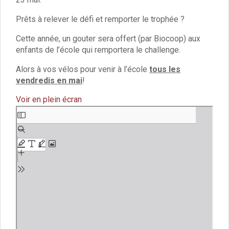
Vie associative
Police Municipale/règlementation
Prêts à relever le défi et remporter le trophée ?
Cimetière/réglementation funéraire
Services en ligne
Cette année, un gouter sera offert (par Biocoop) aux
enfants de l’école qui remportera le challenge.
Licences boissons
Inscriptions sur les listes électorales
Alors à vos vélos pour venir à l’école
tous les
Cadastre
vendredis en mai
!
Plan Local d’Urbanisme intercommunal
Actes d’état civil
Voir en plein écran
Budgets
Aller
Budget de Fonctionnement
au
Budget d’Investissement
contenu
Conseils municipaux
PDF
Règlement du conseil municipal
Déliberations 2026
Délibérations 2025
Délibérations 2024
Délibérations 2023
Délibérations 2022