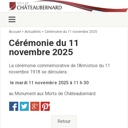
Accueil
>
Actualités
>
Cérémonie du 11 novembre 2025
Vie municipale
Élus
Cérémonie du 11
Conseillers municipaux
novembre 2025
Commissions 2026
Prendre rendez-vous
La cérémonie commémorative de l’Armistice du 11
Arrêtés du Maire
novembre 1918 se déroulera :
Services municipaux
Organigramme
le mardi 11 novembre 2025 à 11 h 30
Pour venir nous voir
au Monument aux Morts de Châteaubernard.
État civil/élections/formalités
administratives
Save
Services Techniques
C.C.A.S.
Retour
Affaires Scolaires