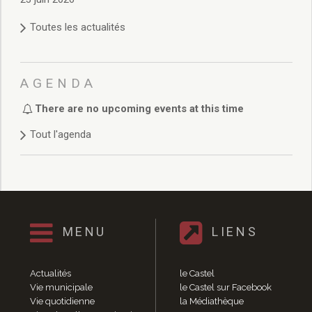
Délibérations 2021
Délibérations 2020
Toutes les actualités
Délibérations 2019
Délibérations 2018
Délibérations 2017
AGENDA
Délibérations 2016
Délibérations 2015
There are no upcoming events at this time
Délibérations 2014
Tout l'agenda
Délibérations 2013
Délibérations 2012
Délibérations 2011
Délibérations 2010
Délibérations 2009
Délibérations 2008
MENU
LIENS
Agenda réunions publiques
Marchés publics
Actualités
le Castel
Toutes les actualités
Vie municipale
le Castel sur Facebook
Vie quotidienne
Vie quotidienne
la Médiathèque