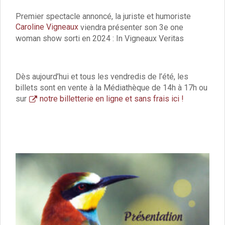
Délibérations 2021
Premier spectacle annoncé, la juriste et humoriste
Délibérations 2020
Caroline Vigneaux
viendra présenter son 3e one
Délibérations 2019
woman show sorti en 2024 : In Vigneaux Veritas
Délibérations 2018
Délibérations 2017
Délibérations 2016
Dès aujourd’hui et tous les vendredis de l’été, les
Délibérations 2015
billets sont en vente à la Médiathèque de 14h à 17h ou
Délibérations 2014
sur
notre billetterie en ligne et sans frais ici !
Délibérations 2013
Délibérations 2012
Délibérations 2011
Délibérations 2010
Délibérations 2009
Délibérations 2008
Agenda réunions publiques
Marchés publics
Toutes les actualités
Vie quotidienne