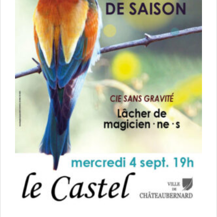
Enfance et jeunesse
Crèche
Relais Assistantes Maternelles
Écoles
Garderies
Restauration scolaire
Centres de loisirs
Solidarité
Services à domicile
Jardins familiaux
La Récré du Jeudi
Résidence sénior
Règlementation accessibilité
La M.D.P.H.
Aménagements en accessibilité
Associations d’aide aux handicapés
Vie pratique
Sécurité publique
Marchés