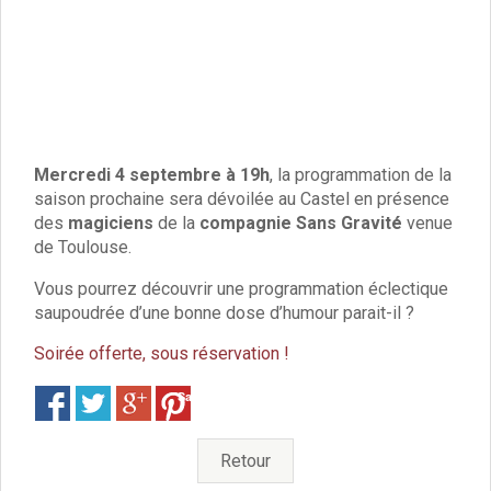
Santé
Poste
Eau
Assainissement
Gaz
Électricité
Initiation informatique
Mercredi 4 septembre à 19h
, la programmation de la
Environnement et cadre de vie
saison prochaine sera dévoilée au Castel en présence
des
magiciens
de la
compagnie Sans Gravité
venue
Affichage libre
de Toulouse.
Gestion des déchets
Déchetterie
Vous pourrez découvrir une programmation éclectique
Collectes
saupoudrée d’une bonne dose d’humour parait-il ?
Points « apport volontaire »
Soirée offerte, sous réservation !
Compostage
Canipoches
Save
Nuisibles
Rapports annuels des services
Retour
Vie culturelle et patrimoine