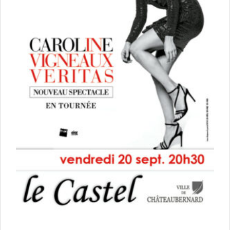
Vie associative
Police Municipale/règlementation
Cimetière/réglementation funéraire
Services en ligne
Licences boissons
Inscriptions sur les listes électorales
Cadastre
Plan Local d’Urbanisme intercommunal
Actes d’état civil
Budgets
Budget de Fonctionnement
Budget d’Investissement
Conseils municipaux
Règlement du conseil municipal
Déliberations 2026
Délibérations 2025
Délibérations 2024
Délibérations 2023
Délibérations 2022