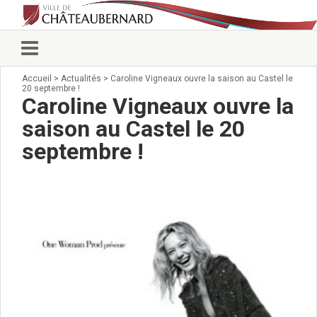
Accueil
>
Actualités
>
Caroline Vigneaux ouvre la saison au Castel le
Vie municipale
20 septembre !
Élus
Caroline Vigneaux ouvre la
Conseillers municipaux
saison au Castel le 20
Commissions 2026
septembre !
Prendre rendez-vous
Arrêtés du Maire
Services municipaux
Organigramme
Pour venir nous voir
État civil/élections/formalités
administratives
Services Techniques
C.C.A.S.
Affaires Scolaires