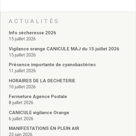
Sites culturels
la Médiathèque
le Castel
ACTUALITÉS
Conservatoire
les Salles d’exposition
Info sécheresse 2026
Expositions 2020
15 juillet 2026
Expositions 2019
Vigilance orange CANICULE MAJ du 15 juillet 2026
Expositions 2018
15 juillet 2026
Expositions 2017
Présence importante de cyanobactéries
Expositions 2016
11 juillet 2026
Expositions 2015
HORAIRES DE LA DECHETERIE
Expositions 2014
10 juillet 2026
Expositions 2013
Expositions 2012
Fermeture Agence Postale
8 juillet 2026
Expositions 2011
Expositions 2010
CANICULE vigilance Orange
Événements culturels
6 juillet 2026
Rendez-vous photographes
MANIFESTATIONS EN PLEIN AIR
Rendez-vous inventifs
23 juin 2026