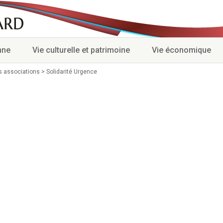
nne
Vie culturelle et patrimoine
Vie économique
s associations
>
Solidarité Urgence