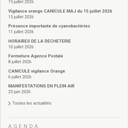
15 juillet 2026
Délibérations 2021
Délibérations 2020
Vigilance orange CANICULE MAJ du 15 juillet 2026
Délibérations 2019
15 juillet 2026
Délibérations 2018
Présence importante de cyanobactéries
Délibérations 2017
11 juillet 2026
Délibérations 2016
HORAIRES DE LA DECHETERIE
Délibérations 2015
10 juillet 2026
Délibérations 2014
Fermeture Agence Postale
Délibérations 2013
8 juillet 2026
Délibérations 2012
CANICULE vigilance Orange
Délibérations 2011
6 juillet 2026
Délibérations 2010
Délibérations 2009
MANIFESTATIONS EN PLEIN AIR
23 juin 2026
Délibérations 2008
Agenda réunions publiques
Toutes les actualités
Marchés publics
Toutes les actualités
Vie quotidienne
AGENDA