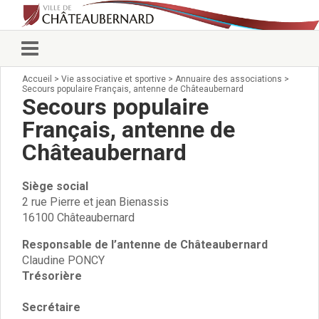
Accueil
>
Vie associative et sportive
>
Annuaire des associations
>
Vie municipale
Secours populaire Français, antenne de Châteaubernard
Élus
Secours populaire
Conseillers municipaux
Français, antenne de
Commissions 2026
Châteaubernard
Prendre rendez-vous
Arrêtés du Maire
Services municipaux
Siège social
Organigramme
2 rue Pierre et jean Bienassis
16100 Châteaubernard
Pour venir nous voir
État civil/élections/formalités
Responsable de l’antenne de Châteaubernard
administratives
Claudine PONCY
Services Techniques
Trésorière
C.C.A.S.
Affaires Scolaires
Secrétaire