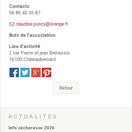
Vie associative
Contacts
Police Municipale/règlementation
06 80 40 36 87
Cimetière/réglementation funéraire
Services en ligne
claudine.poncy@orange.fr
Licences boissons
Buts de l’association
Inscriptions sur les listes électorales
Cadastre
Lieu d’activité
Plan Local d’Urbanisme intercommunal
2 rue Pierre et jean Bienassis
Actes d’état civil
16100 Châteaubernard
Budgets
Save
Budget de Fonctionnement
Budget d’Investissement
Conseils municipaux
Retour
Règlement du conseil municipal
Déliberations 2026
Délibérations 2025
Délibérations 2024
ACTUALITÉS
Délibérations 2023
Délibérations 2022
Info sécheresse 2026