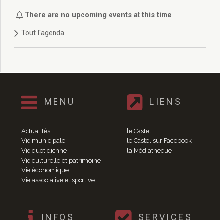
Enfance et jeunesse
Crèche
There are no upcoming events at this time
Relais Assistantes Maternelles
Tout l'agenda
Écoles
Garderies
Restauration scolaire
Centres de loisirs
Solidarité
Services à domicile
MENU
LIENS
Jardins familiaux
La Récré du Jeudi
Actualités
le Castel
Résidence sénior
Vie municipale
le Castel sur Facebook
Règlementation accessibilité
Vie quotidienne
la Médiathèque
La M.D.P.H.
Vie culturelle et patrimoine
Aménagements en accessibilité
Vie économique
Associations d’aide aux handicapés
Vie associative et sportive
Vie pratique
Sécurité publique
Marchés
INFOS
SERVICES