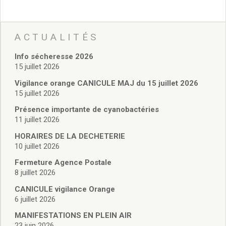
Enfance et jeunesse
Crèche
Relais Assistantes Maternelles
ACTUALITÉS
Écoles
Garderies
Info sécheresse 2026
Restauration scolaire
15 juillet 2026
Centres de loisirs
Vigilance orange CANICULE MAJ du 15 juillet 2026
Solidarité
15 juillet 2026
Services à domicile
Présence importante de cyanobactéries
Jardins familiaux
11 juillet 2026
La Récré du Jeudi
Résidence sénior
HORAIRES DE LA DECHETERIE
10 juillet 2026
Règlementation accessibilité
La M.D.P.H.
Fermeture Agence Postale
Aménagements en accessibilité
8 juillet 2026
Associations d’aide aux handicapés
CANICULE vigilance Orange
Vie pratique
6 juillet 2026
Sécurité publique
MANIFESTATIONS EN PLEIN AIR
Marchés
23 juin 2026