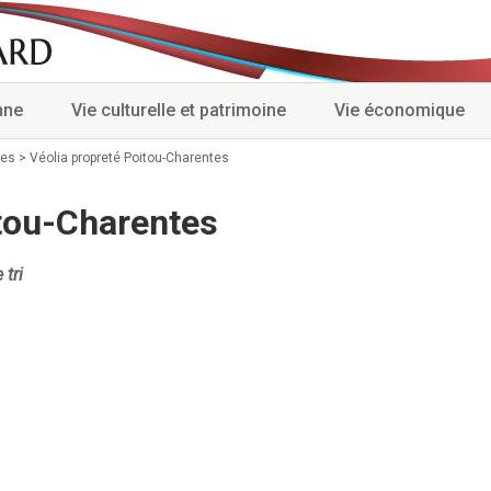
nne
Vie culturelle et patrimoine
Vie économique
ses
>
Véolia propreté Poitou-Charentes
itou-Charentes
 tri