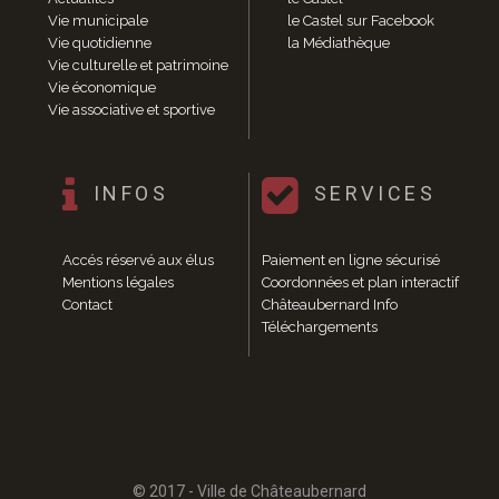
Enfance et jeunesse
Vie municipale
le Castel sur Facebook
Crèche
Vie quotidienne
la Médiathèque
Relais Assistantes Maternelles
Vie culturelle et patrimoine
Écoles
Vie économique
Vie associative et sportive
Garderies
Restauration scolaire
Centres de loisirs
INFOS
SERVICES
Solidarité
Services à domicile
Jardins familiaux
Accés réservé aux élus
Paiement en ligne sécurisé
La Récré du Jeudi
Mentions légales
Coordonnées et plan interactif
Résidence sénior
Contact
Châteaubernard Info
Règlementation accessibilité
Téléchargements
La M.D.P.H.
Aménagements en accessibilité
Associations d’aide aux handicapés
Vie pratique
Sécurité publique
Marchés
© 2017 - Ville de Châteaubernard