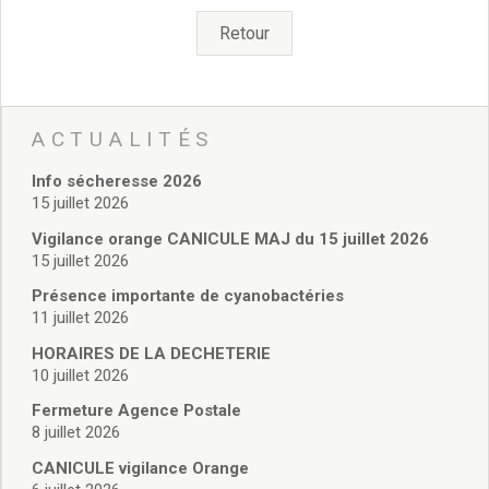
Vie associative
Police Municipale/règlementation
Retour
Cimetière/réglementation funéraire
Services en ligne
Licences boissons
Inscriptions sur les listes électorales
ACTUALITÉS
Cadastre
Info sécheresse 2026
Plan Local d’Urbanisme intercommunal
15 juillet 2026
Actes d’état civil
Budgets
Vigilance orange CANICULE MAJ du 15 juillet 2026
15 juillet 2026
Budget de Fonctionnement
Budget d’Investissement
Présence importante de cyanobactéries
Conseils municipaux
11 juillet 2026
Règlement du conseil municipal
HORAIRES DE LA DECHETERIE
Déliberations 2026
10 juillet 2026
Délibérations 2025
Fermeture Agence Postale
Délibérations 2024
8 juillet 2026
Délibérations 2023
CANICULE vigilance Orange
Délibérations 2022