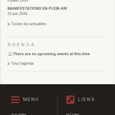
6 juillet 2026
Délibérations 2021
MANIFESTATIONS EN PLEIN AIR
Délibérations 2020
23 juin 2026
Délibérations 2019
Délibérations 2018
Toutes les actualités
Délibérations 2017
Délibérations 2016
Délibérations 2015
AGENDA
Délibérations 2014
Délibérations 2013
There are no upcoming events at this time
Délibérations 2012
Tout l'agenda
Délibérations 2011
Délibérations 2010
Délibérations 2009
Délibérations 2008
Agenda réunions publiques
Marchés publics
MENU
LIENS
Toutes les actualités
Vie quotidienne
Actualités
le Castel