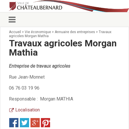
Accueil
>
Vie économique
>
Annuaire des entreprises
>
Travaux
Vie municipale
agricoles Morgan Mathia
Élus
Travaux agricoles Morgan
Conseillers municipaux
Mathia
Commissions 2026
Prendre rendez-vous
Entreprise de travaux agricoles
Arrêtés du Maire
Services municipaux
Rue Jean-Monnet
Organigramme
06 76 03 19 96
Pour venir nous voir
État civil/élections/formalités
Responsable : Morgan MATHIA
administratives
Services Techniques
Localisation
C.C.A.S.
Save
Affaires Scolaires