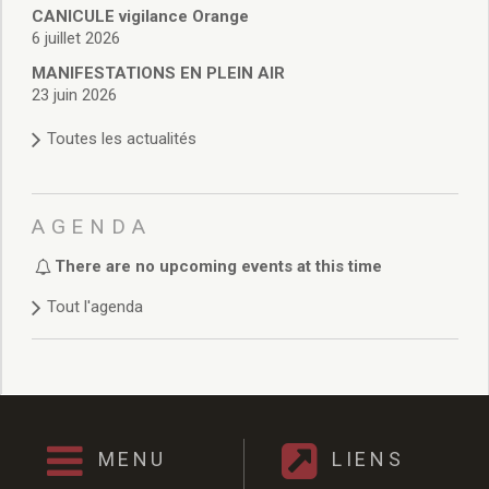
Délibérations 2021
CANICULE vigilance Orange
Délibérations 2020
6 juillet 2026
Délibérations 2019
MANIFESTATIONS EN PLEIN AIR
Délibérations 2018
23 juin 2026
Délibérations 2017
Toutes les actualités
Délibérations 2016
Délibérations 2015
Délibérations 2014
Délibérations 2013
AGENDA
Délibérations 2012
There are no upcoming events at this time
Délibérations 2011
Délibérations 2010
Tout l'agenda
Délibérations 2009
Délibérations 2008
Agenda réunions publiques
Marchés publics
Toutes les actualités
MENU
LIENS
Vie quotidienne