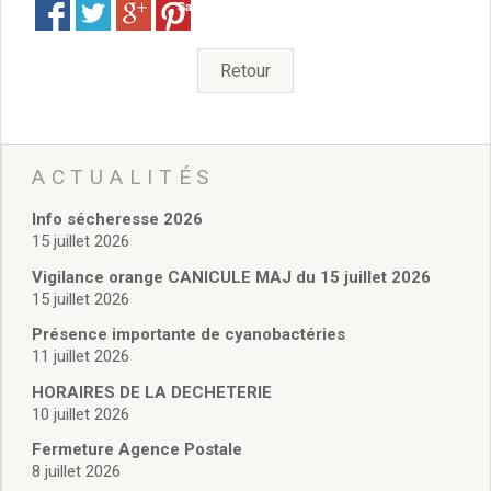
Vie associative
Save
Police Municipale/règlementation
Cimetière/réglementation funéraire
Retour
Services en ligne
Licences boissons
Inscriptions sur les listes électorales
Cadastre
ACTUALITÉS
Plan Local d’Urbanisme intercommunal
Actes d’état civil
Info sécheresse 2026
Budgets
15 juillet 2026
Budget de Fonctionnement
Vigilance orange CANICULE MAJ du 15 juillet 2026
Budget d’Investissement
15 juillet 2026
Conseils municipaux
Présence importante de cyanobactéries
Règlement du conseil municipal
11 juillet 2026
Déliberations 2026
HORAIRES DE LA DECHETERIE
Délibérations 2025
10 juillet 2026
Délibérations 2024
Délibérations 2023
Fermeture Agence Postale
8 juillet 2026
Délibérations 2022