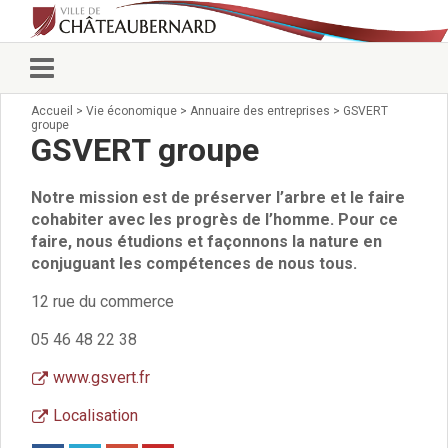
Accueil
>
Vie économique
>
Annuaire des entreprises
>
GSVERT
Vie municipale
groupe
Élus
GSVERT groupe
Conseillers municipaux
Commissions 2026
Notre mission est de préserver l’arbre et le faire
Prendre rendez-vous
cohabiter avec les progrès de l’homme. Pour ce
Arrêtés du Maire
faire, nous étudions et façonnons la nature en
Services municipaux
conjuguant les compétences de nous tous.
Organigramme
12 rue du commerce
Pour venir nous voir
État civil/élections/formalités
05 46 48 22 38
administratives
www.gsvert.fr
Services Techniques
C.C.A.S.
Localisation
Affaires Scolaires