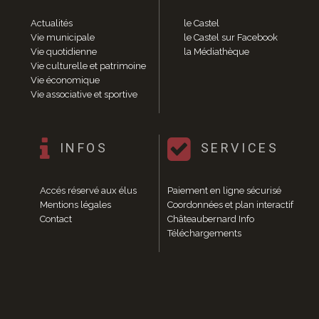
Enfance et jeunesse
Crèche
Actualités
le Castel
Relais Assistantes Maternelles
Vie municipale
le Castel sur Facebook
Vie quotidienne
la Médiathèque
Écoles
Vie culturelle et patrimoine
Garderies
Vie économique
Restauration scolaire
Vie associative et sportive
Centres de loisirs
Solidarité
Services à domicile
INFOS
SERVICES
Jardins familiaux
La Récré du Jeudi
Résidence sénior
Accés réservé aux élus
Paiement en ligne sécurisé
Mentions légales
Coordonnées et plan interactif
Règlementation accessibilité
Contact
Châteaubernard Info
La M.D.P.H.
Téléchargements
Aménagements en accessibilité
Associations d’aide aux handicapés
Vie pratique
Sécurité publique
Marchés