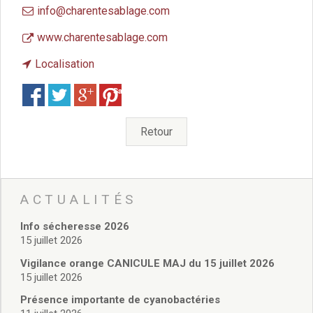
Vie associative
info@charentesablage.com
Police Municipale/règlementation
Cimetière/réglementation funéraire
www.charentesablage.com
Services en ligne
Localisation
Licences boissons
Inscriptions sur les listes électorales
Save
Cadastre
Plan Local d’Urbanisme intercommunal
Retour
Actes d’état civil
Budgets
Budget de Fonctionnement
Budget d’Investissement
ACTUALITÉS
Conseils municipaux
Règlement du conseil municipal
Info sécheresse 2026
Déliberations 2026
15 juillet 2026
Délibérations 2025
Vigilance orange CANICULE MAJ du 15 juillet 2026
Délibérations 2024
15 juillet 2026
Délibérations 2023
Présence importante de cyanobactéries
Délibérations 2022