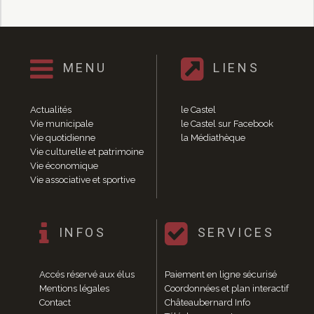
Enfance et jeunesse
Crèche
Relais Assistantes Maternelles
Écoles
MENU
LIENS
Garderies
Restauration scolaire
Centres de loisirs
Actualités
le Castel
Solidarité
Vie municipale
le Castel sur Facebook
Services à domicile
Vie quotidienne
la Médiathèque
Vie culturelle et patrimoine
Jardins familiaux
Vie économique
La Récré du Jeudi
Vie associative et sportive
Résidence sénior
Règlementation accessibilité
La M.D.P.H.
INFOS
SERVICES
Aménagements en accessibilité
Associations d’aide aux handicapés
Vie pratique
Accés réservé aux élus
Paiement en ligne sécurisé
Sécurité publique
Mentions légales
Coordonnées et plan interactif
Contact
Châteaubernard Info
Marchés