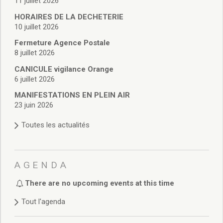
11 juillet 2026
Délibérations 2021
Délibérations 2020
HORAIRES DE LA DECHETERIE
10 juillet 2026
Délibérations 2019
Délibérations 2018
Fermeture Agence Postale
Délibérations 2017
8 juillet 2026
Délibérations 2016
CANICULE vigilance Orange
Délibérations 2015
6 juillet 2026
Délibérations 2014
MANIFESTATIONS EN PLEIN AIR
Délibérations 2013
23 juin 2026
Délibérations 2012
Délibérations 2011
Toutes les actualités
Délibérations 2010
Délibérations 2009
Délibérations 2008
AGENDA
Agenda réunions publiques
There are no upcoming events at this time
Marchés publics
Toutes les actualités
Tout l'agenda
Vie quotidienne