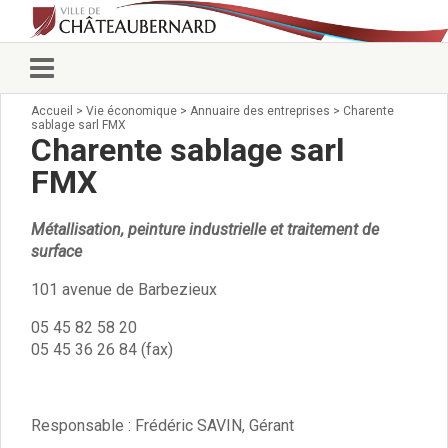
Accueil
>
Vie économique
>
Annuaire des entreprises
>
Charente
Vie municipale
sablage sarl FMX
Élus
Charente sablage sarl
Conseillers municipaux
FMX
Commissions 2026
Prendre rendez-vous
Métallisation, peinture industrielle et traitement de
Arrêtés du Maire
surface
Services municipaux
Organigramme
101 avenue de Barbezieux
Pour venir nous voir
05 45 82 58 20
État civil/élections/formalités
05 45 36 26 84 (fax)
administratives
Services Techniques
C.C.A.S.
Responsable : Frédéric SAVIN, Gérant
Affaires Scolaires