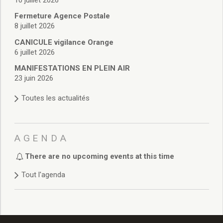
Délibérations 2021
Fermeture Agence Postale
Délibérations 2020
8 juillet 2026
Délibérations 2019
Délibérations 2018
CANICULE vigilance Orange
6 juillet 2026
Délibérations 2017
Délibérations 2016
MANIFESTATIONS EN PLEIN AIR
Délibérations 2015
23 juin 2026
Délibérations 2014
Toutes les actualités
Délibérations 2013
Délibérations 2012
Délibérations 2011
Délibérations 2010
AGENDA
Délibérations 2009
There are no upcoming events at this time
Délibérations 2008
Agenda réunions publiques
Tout l'agenda
Marchés publics
Toutes les actualités
Vie quotidienne