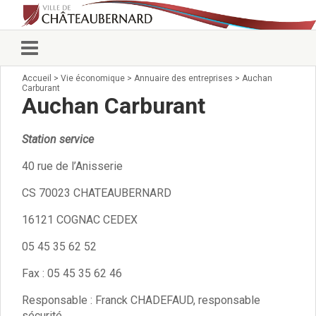
Accueil
>
Vie économique
>
Annuaire des entreprises
>
Auchan
Vie municipale
Carburant
Élus
Auchan Carburant
Conseillers municipaux
Commissions 2026
Station service
Prendre rendez-vous
Arrêtés du Maire
40 rue de l’Anisserie
Services municipaux
CS 70023 CHATEAUBERNARD
Organigramme
Pour venir nous voir
16121 COGNAC CEDEX
État civil/élections/formalités
05 45 35 62 52
administratives
Services Techniques
Fax : 05 45 35 62 46
C.C.A.S.
Responsable : Franck CHADEFAUD, responsable
Affaires Scolaires
sécurité