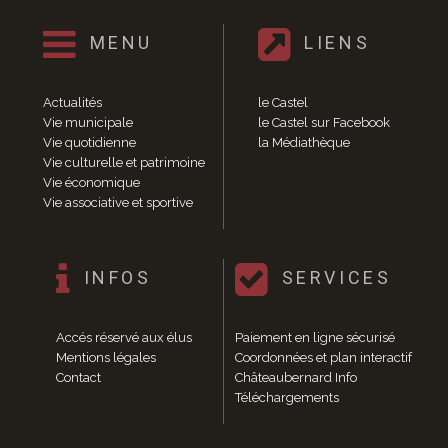
Enfance et jeunesse
Crèche
MENU
LIENS
Relais Assistantes Maternelles
Écoles
Garderies
Actualités
le Castel
Vie municipale
le Castel sur Facebook
Restauration scolaire
Vie quotidienne
la Médiathèque
Centres de loisirs
Vie culturelle et patrimoine
Solidarité
Vie économique
Services à domicile
Vie associative et sportive
Jardins familiaux
La Récré du Jeudi
Résidence sénior
INFOS
SERVICES
Règlementation accessibilité
La M.D.P.H.
Accés réservé aux élus
Paiement en ligne sécurisé
Aménagements en accessibilité
Mentions légales
Coordonnées et plan interactif
Associations d’aide aux handicapés
Contact
Châteaubernard Info
Vie pratique
Téléchargements
Sécurité publique
Marchés