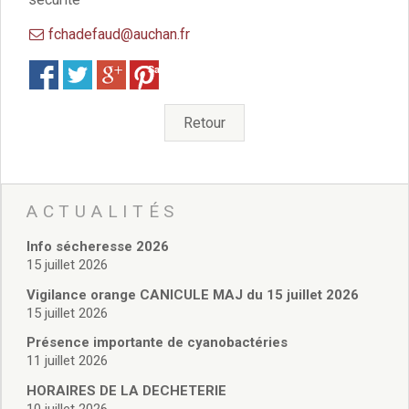
Vie associative
Police Municipale/règlementation
fchadefaud@auchan.fr
Cimetière/réglementation funéraire
Services en ligne
Save
Licences boissons
Inscriptions sur les listes électorales
Retour
Cadastre
Plan Local d’Urbanisme intercommunal
Actes d’état civil
Budgets
ACTUALITÉS
Budget de Fonctionnement
Budget d’Investissement
Info sécheresse 2026
Conseils municipaux
15 juillet 2026
Règlement du conseil municipal
Vigilance orange CANICULE MAJ du 15 juillet 2026
Déliberations 2026
15 juillet 2026
Délibérations 2025
Présence importante de cyanobactéries
Délibérations 2024
11 juillet 2026
Délibérations 2023
HORAIRES DE LA DECHETERIE
Délibérations 2022
10 juillet 2026