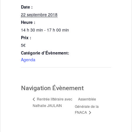
Délibérations 2021
Date :
Délibérations 2020
22 septembre 2018
Délibérations 2019
Heure :
Délibérations 2018
14 h 30 min - 17 h 00 min
Délibérations 2017
Prix :
Délibérations 2016
5€
Délibérations 2015
Catégorie d’Évènement:
Délibérations 2014
Agenda
Délibérations 2013
Délibérations 2012
Délibérations 2011
Délibérations 2010
Navigation Évènement
Délibérations 2009
Délibérations 2008
Rentrée littéraire avec
Assemblée
Agenda réunions publiques
Nathalie JAULAIN
Générale de la
Marchés publics
FNACA
Toutes les actualités
Vie quotidienne