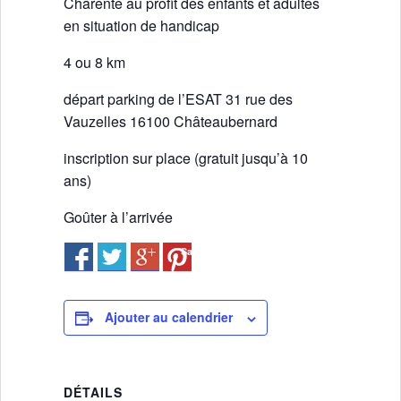
Charente au profit des enfants et adultes
Vie associative
en situation de handicap
Police Municipale/règlementation
Cimetière/réglementation funéraire
4 ou 8 km
Services en ligne
Licences boissons
départ parking de l’ESAT 31 rue des
Inscriptions sur les listes électorales
Vauzelles 16100 Châteaubernard
Cadastre
Plan Local d’Urbanisme intercommunal
inscription sur place (gratuit jusqu’à 10
Actes d’état civil
ans)
Budgets
Goûter à l’arrivée
Budget de Fonctionnement
Budget d’Investissement
Save
Conseils municipaux
Règlement du conseil municipal
Déliberations 2026
Ajouter au calendrier
Délibérations 2025
Délibérations 2024
Délibérations 2023
Délibérations 2022
DÉTAILS