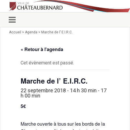
Accueil
>
Agenda
>
Marche de l’ E.I.R.C.
Vie municipale
Élus
Conseillers municipaux
« Retour à l'agenda
Commissions 2026
Prendre rendez-vous
Cet évènement est passé.
Arrêtés du Maire
Services municipaux
Marche de l’ E.I.R.C.
Organigramme
Pour venir nous voir
22 septembre 2018 - 14 h 30 min
-
17
h 00 min
État civil/élections/formalités
administratives
5€
Services Techniques
C.C.A.S.
Marche ouverte à tous sur les bords de la
Affaires Scolaires