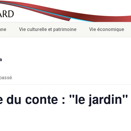
nne
Vie culturelle et patrimoine
Vie économique
a
passé.
 du conte : "le jardin"