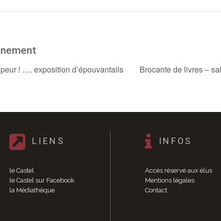
ènement
eur ! …. exposition d’épouvantails
Brocante de livres – sa
LIENS
INFOS
le Castel
Accés réservé aux élus
le Castel sur Facebook
Mentions légales
la Médiathèque
Contact