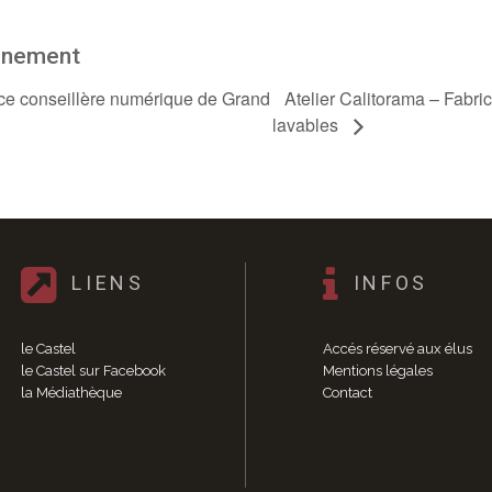
ènement
Atelier Calitorama – Fabric
 conseillère numérique de Grand
lavables
LIENS
INFOS
le Castel
Accés réservé aux élus
le Castel sur Facebook
Mentions légales
la Médiathèque
Contact